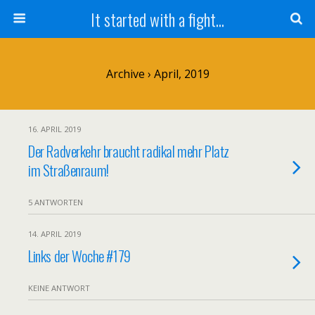
It started with a fight...
Archive › April, 2019
16. APRIL 2019
Der Radverkehr braucht radikal mehr Platz
im Straßenraum!
5 ANTWORTEN
14. APRIL 2019
Links der Woche #179
KEINE ANTWORT