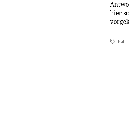
Antwor
hier s
vorgek
Fahr
Schlagwö