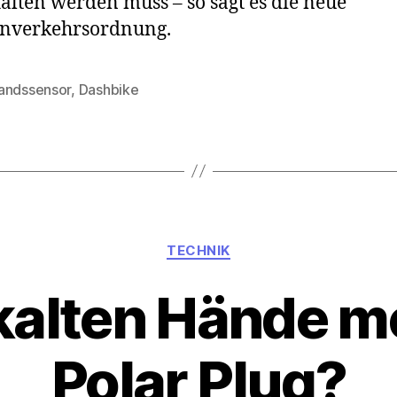
alten werden muss – so sagt es die neue
enverkehrsordnung.
andssensor
,
Dashbike
rter
Kategorien
TECHNIK
kalten Hände m
Polar Plug?