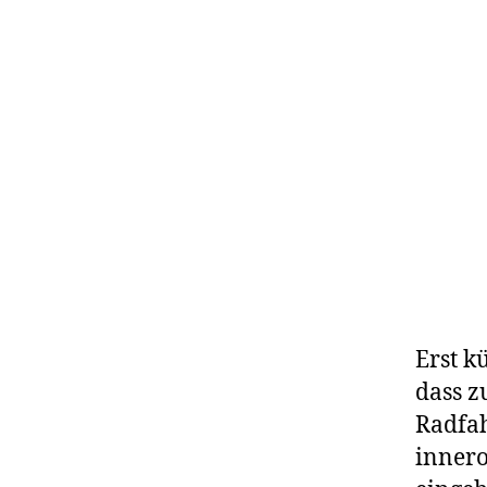
Erst k
dass z
Radfah
innero