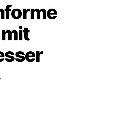
nforme
mit
esser
zu
e
Erste
datenschutzkonforme
Fahrrad-
Dashcam
mit
Überholabstandsmesser