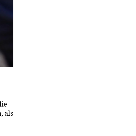
die
, als
n