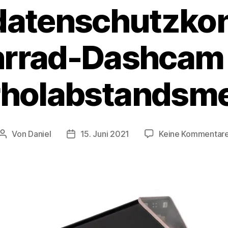
 datenschutzko
hrrad-Dashcam 
holabstandsm
Von
Daniel
15. Juni 2021
Keine Kommentar
Beitragsautor
Beitragsdatum