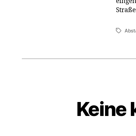
eingeh
Straß
Abst
Schlagwö
Keine 