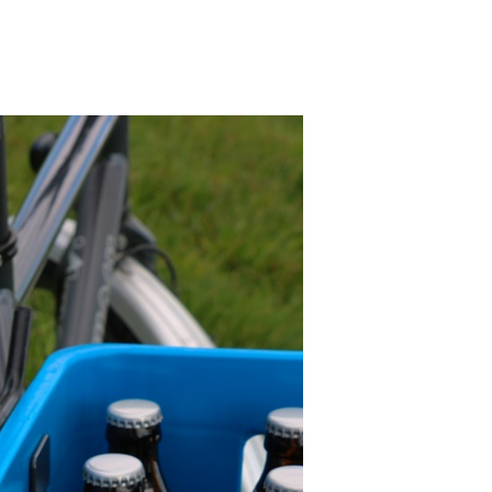
u
uncoo