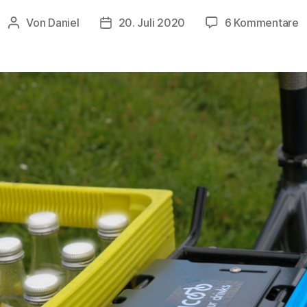
z
Von
Daniel
20. Juli 2020
6 Kommentare
Beitragsautor
Beitragsdatum
f