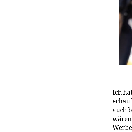
Ich ha
echauf
auch b
wären 
Werbef