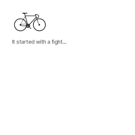
It
It started with a fight...
started
with
a
fight...