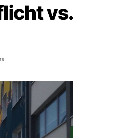
icht vs.
zu
re
Radwegebenutzungspflicht
vs.
Dooring
Zone