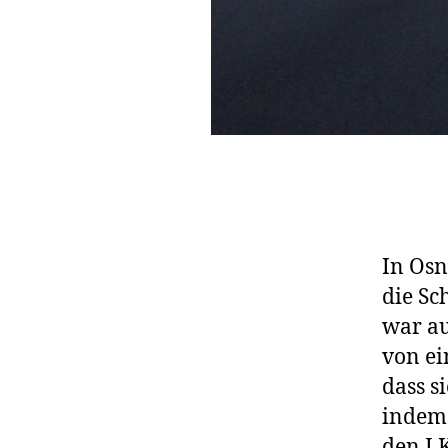
In Osn
die Sc
war au
von ei
dass s
indem 
den LK