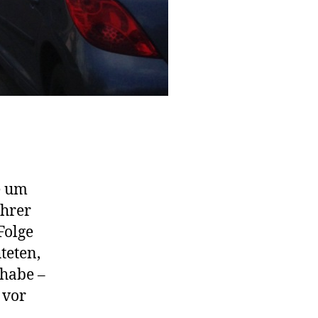
e um
ahrer
Folge
teten,
 habe –
 vor