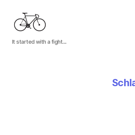
It
It started with a fight...
started
with
a
fight...
Schl