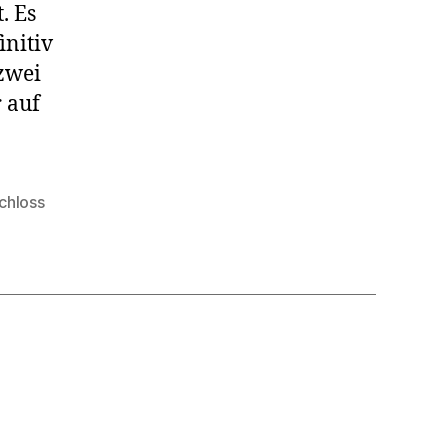
. Es
initiv
 zwei
 auf
chloss