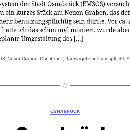
ystem der Stadt Osnabrück (EMSOS) versucht
m ein kurzes Stück am Neuen Graben, das def
mehr benutzungspflichtig sein dürfte. Vor ca.
 hatte ich das schon mal moniert, wurde aber
eplante Umgestaltung des […]
OS
,
Neuer Graben
,
Osnabrück
,
Radwegebenutzungspflicht
,
S
rter
Kategorien
OSNABRÜCK