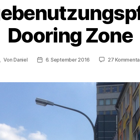
benutzungspfl
Dooring Zone
Von
Daniel
6. September 2016
27 Kommenta
Beitragsautor
Beitragsdatum