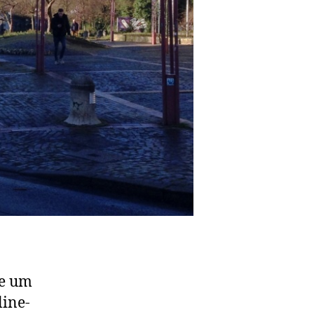
te um
ine-