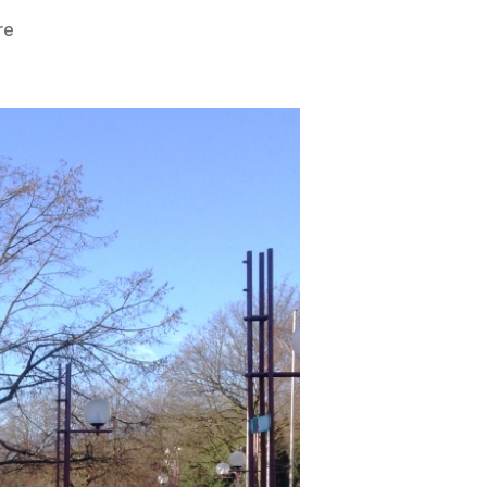
zu
re
Benutzungspflicht
am
Neuen
Graben