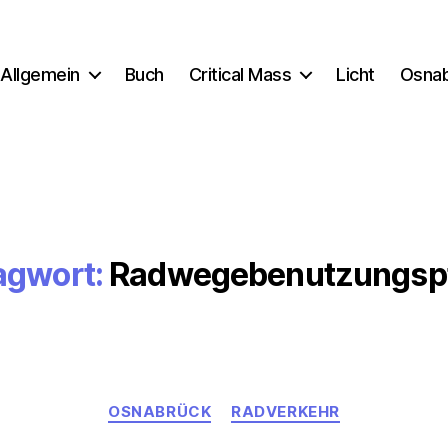
Allgemein
Buch
Critical Mass
Licht
Osna
agwort:
Radwegebenutzungspf
Kategorien
OSNABRÜCK
RADVERKEHR