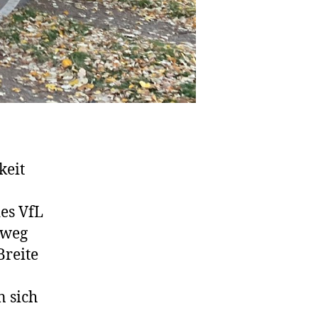
keit
es VfL
lweg
Breite
 sich