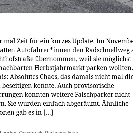
 mal Zeit für ein kurzes Update. Im Novemb
atten Autofahrer*innen den Radschnellweg 
hthofstraße übernommen, weil sie möglichst 
achbarten Herbstjahrmarkt parken wollten.
is: Absolutes Chaos, das damals nicht mal di
i beseitigen konnte. Auch provisorische
rungen konnten weitere Falschparker nicht
n. Sie wurden einfach abgeräumt. Ähnliche
ionen gab es in […]
chaprker
,
Osnabrück
,
Radschnellweg