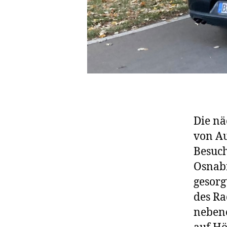
Die nä
von Au
Besuch
Osnab
gesorg
des Ra
nebene