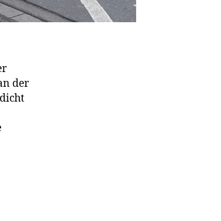
er
an der
dicht
e