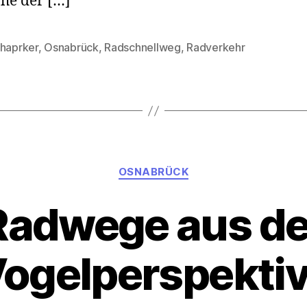
he der […]
chaprker
,
Osnabrück
,
Radschnellweg
,
Radverkehr
rter
Kategorien
OSNABRÜCK
Radwege aus de
ogelperspekti