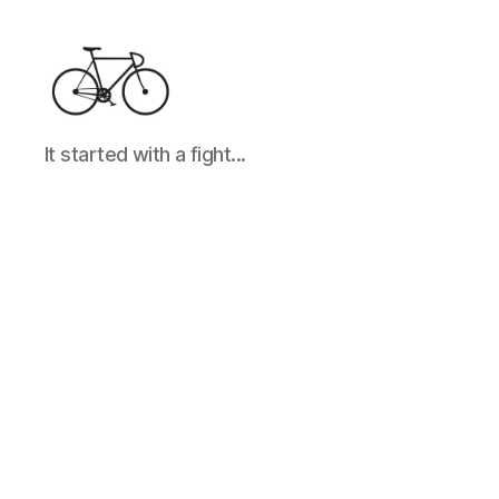
It
It started with a fight...
started
with
a
fight...