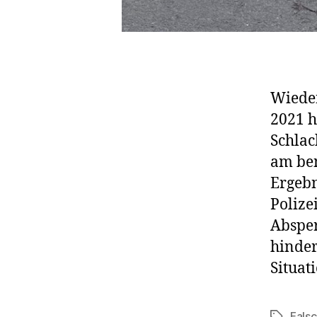
Wieder
2021 h
Schlac
am ben
Ergebn
Polize
Absper
hinder
Situat
Fals