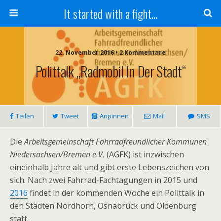
It started with a fight...
22. November 2016 • 2 Kommentare
Polittalk „Radmobil In Der Stadt“
Teilen
Tweet
Anpinnen
Mail
SMS
Die
Arbeitsgemeinschaft Fahrradfreundlicher Kommunen
Niedersachsen/Bremen e.V.
(AGFK) ist inzwischen
eineinhalb Jahre alt und gibt erste Lebenszeichen von
sich. Nach zwei Fahrrad-Fachtagungen in 2015 und
2016
findet in der kommenden Woche ein Polittalk in
den Städten Nordhorn, Osnabrück und Oldenburg
statt.