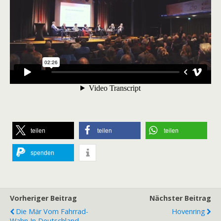
teilen
teilen
teilen
spenden
Vorheriger Beitrag
Nächster Beitrag
Die Mär Vom Fahrrad-
Hovenring
Wahn In Deutschland