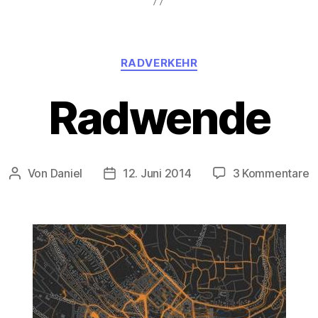
Kategorien
RADVERKEHR
Radwende
z
Von
Daniel
12. Juni 2014
3 Kommentare
Beitragsautor
Beitragsdatum
R