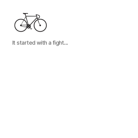
It
It started with a fight...
started
with
a
fight...