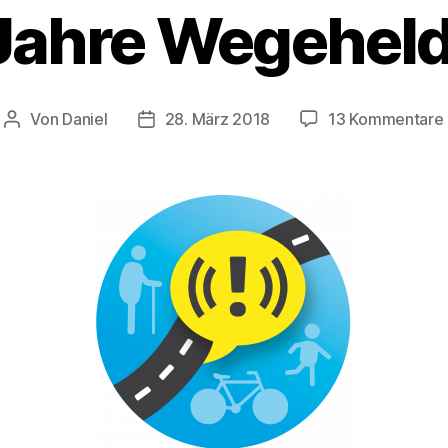
 Jahre Wegehel
Von
Daniel
28. März 2018
13 Kommentare
Beitragsautor
Beitragsdatum