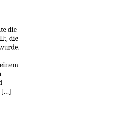
te die
lt, die
 wurde.
 einem
m
d
 […]