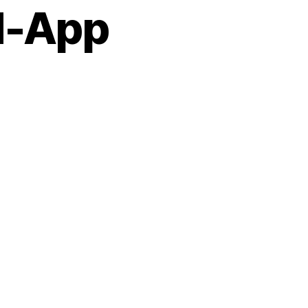
d-App
zu
Vier
Jahre
Wegeheld-
App