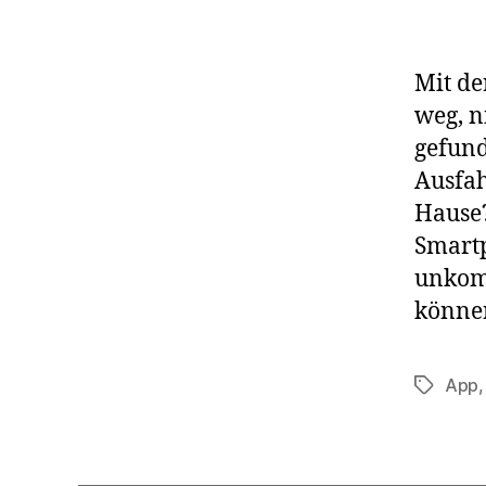
Mit de
weg, n
gefund
Ausfah
Hause?
Smartp
unkom
können
App
Schlagwö