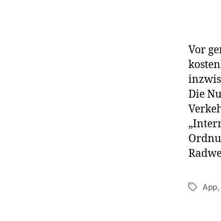
Vor ge
kosten
inzwis
Die Nu
Verkeh
„Inter
Ordnu
Radweg
App
Schlagwö