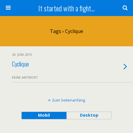
It started with a fight...
Tags › Cyclique
26. JUNI 2015
Cyclique
KEINE ANTWORT
Zum Seitenanfang
Mobil
Desktop