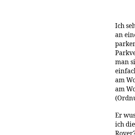
Ich se
an ein
parken
Parkve
man si
einfac
am Woc
am Wo
(Ordnu
Er wus
ich di
Rover?