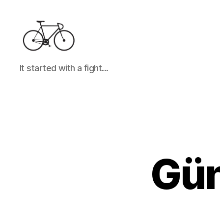
It
It started with a fight...
started
with
a
fight...
Gün