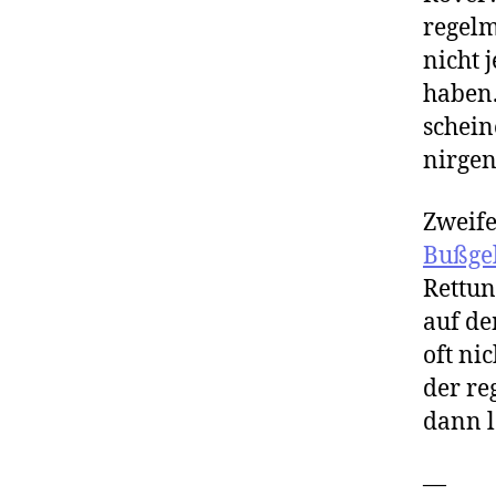
regelm
nicht 
haben.
schein
nirgen
Zweife
Bußgel
Rettun
auf de
oft ni
der re
dann l
—