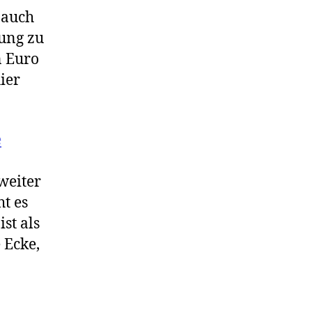
 auch
kung zu
n Euro
ier
e
weiter
t es
st als
 Ecke,