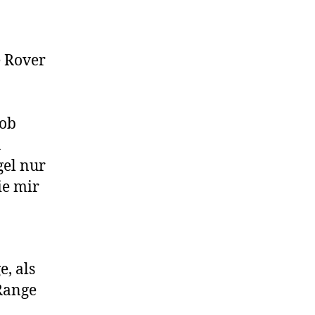
e Rover
 ob
h
gel nur
ie mir
, als
 Range