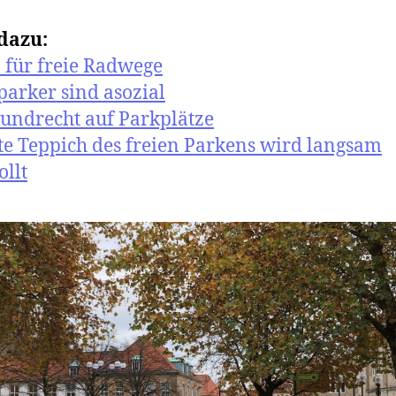
dazu:
 für freie Radwege
parker sind asozial
undrecht auf Parkplätze
te Teppich des freien Parkens wird langsam
ollt