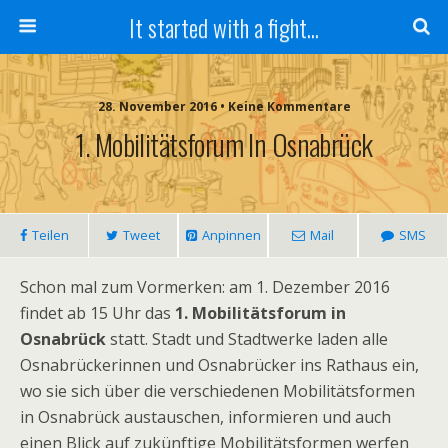
It started with a fight...
28. November 2016 • Keine Kommentare
1. Mobilitätsforum In Osnabrück
Teilen
Tweet
Anpinnen
Mail
SMS
Schon mal zum Vormerken: am 1. Dezember 2016
findet ab 15 Uhr das
1. Mobilitätsforum in
Osnabrück
statt. Stadt und Stadtwerke laden alle
Osnabrückerinnen und Osnabrücker ins Rathaus ein,
wo sie sich über die verschiedenen Mobilitätsformen
in Osnabrück austauschen, informieren und auch
einen Blick auf zukünftige Mobilitätsformen werfen