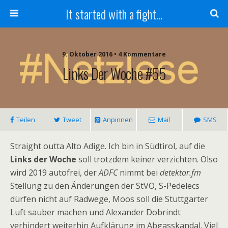
It started with a fight...
9. Oktober 2016 • 4 Kommentare
Links Der Woche #55
Teilen
Tweet
Anpinnen
Mail
SMS
Straight outta Alto Adige. Ich bin in Südtirol, auf die
Links der Woche
soll trotzdem keiner verzichten. Olso
wird 2019 autofrei, der
ADFC
nimmt bei
detektor.fm
Stellung zu den Änderungen der StVO, S-Pedelecs
dürfen nicht auf Radwege, Moos soll die Stuttgarter
Luft sauber machen und Alexander Dobrindt
verhindert weiterhin Aufklärung im Abgasskandal. Viel