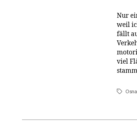
Nur ei
weil i
fällt 
Verkeh
motori
viel F
stamme
Osna
Schlagwö