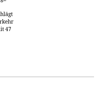
chlägt
erkehr
it 47