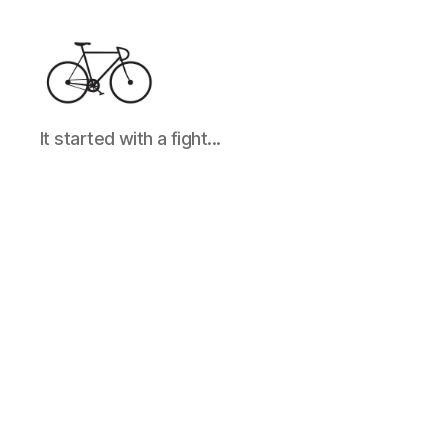
It
It started with a fight...
started
with
a
fight...