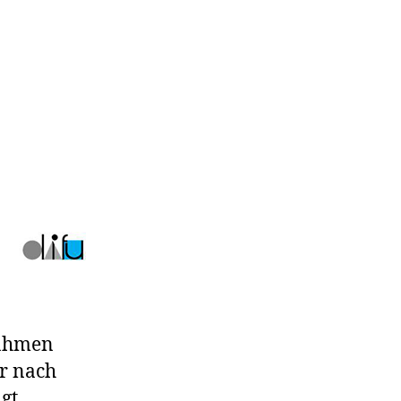
Rahmen
er nach
gt.