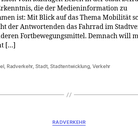
Erkenntnis, die der Medieninformation zu
men ist: Mit Blick auf das Thema Mobilität s
cht der Antwortenden das Fahrrad im Stadtv
nderen Fortbewegungsmittel. Demnach will m
t […]
el
,
Radverkehr
,
Stadt
,
Stadtentwicklung
,
Verkehr
rter
Kategorien
RADVERKEHR