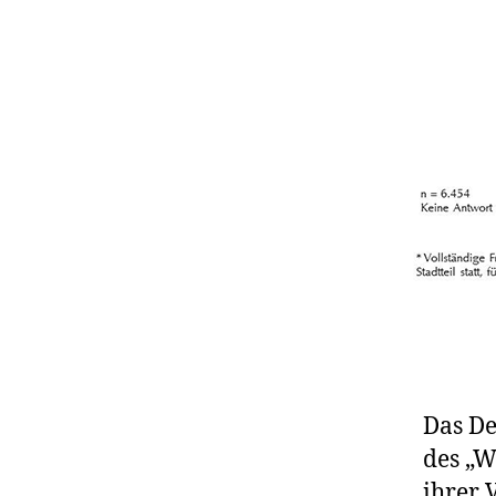
Das De
des „W
ihrer 