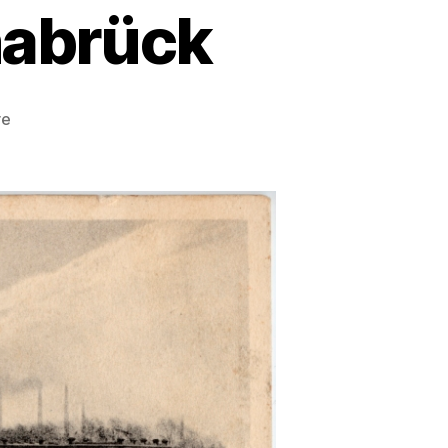
nabrück
zu
re
Stadtentwicklung
Osnabrück