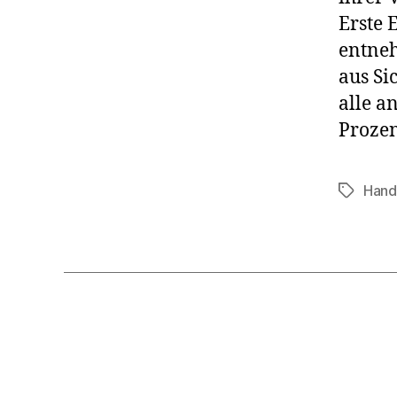
Erste 
entneh
aus Si
alle a
Prozen
Hand
Schlagwö