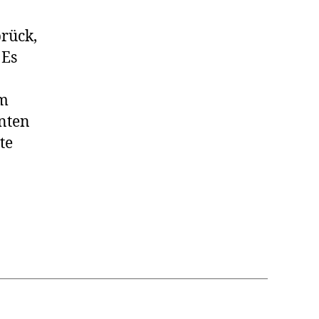
rück,
 Es
em
nten
te