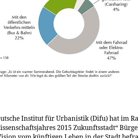
utsche Institut für Urbanistik (Difu) hat im 
issenschaftsjahres 2015 Zukunftsstadt“ Bürg
Vision vom künftigen Leben in der Stadt befra