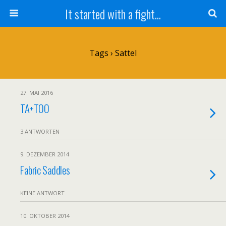
It started with a fight...
Tags › Sattel
27. MAI 2016
TA+TOO
3 ANTWORTEN
9. DEZEMBER 2014
Fabric Saddles
KEINE ANTWORT
10. OKTOBER 2014