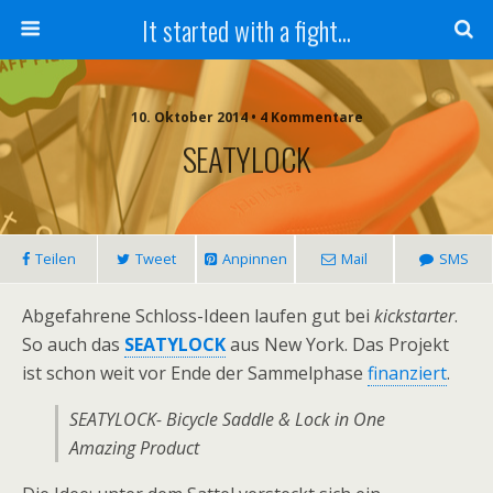
It started with a fight...
10. Oktober 2014 • 4 Kommentare
SEATYLOCK
Teilen
Tweet
Anpinnen
Mail
SMS
Abgefahrene Schloss-Ideen laufen gut bei
kickstarter
.
So auch das
SEATYLOCK
aus New York. Das Projekt
ist schon weit vor Ende der Sammelphase
finanziert
.
SEATYLOCK- Bicycle Saddle & Lock in One
Amazing Product