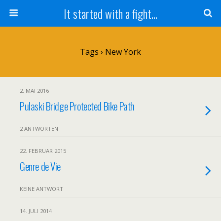
It started with a fight...
Tags › New York
2. MAI 2016
Pulaski Bridge Protected Bike Path
2 ANTWORTEN
22. FEBRUAR 2015
Genre de Vie
KEINE ANTWORT
14. JULI 2014