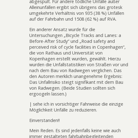
abgespult. Für andere tödliche Unfälle außer
Alleinunfällen ergibt sich übrigens das grotesk
umgekehrte Verhältnis von 935 (38 %) Unfällen
auf der Fahrbahn und 1508 (62 %) auf RVA.
Ein anderer Ansatz wurde für die
Untersuchungen „Bicycle Tracks and Lanes: a
Before-After Study“ und „Road safety and
perceived risk of cycle facilities in Copenhagen“,
die von Rathaus und Universität von
Kopenhagen erstellt wurden, gewählt. Hierzu
wurden die Unfallstatistiken von Straßen vor und
nach dem Bau von Radwegen verglichen. Das
den Autoren merklich unangenehme Ergebnis:
Das Unfallrisiko steigt signifikant mit dem Bau
von Radwegen. (Beide Studien sollten sich
ergoogeln lassen.)
| sehe ich in vorsichtiger Fahrweise die einzige
Möglichkeit Unfälle zu reduzieren.
Einverstanden!!
Mein Reden. Es sind jedenfalls keine wie auch
immer gestalteten fahrbahnbegleitenden