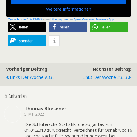
Weitere Informationen
Cycle Route 10713490
– via
Bikemap.net
–
Open Route in Bikemap App
teilen
teilen
teilen
spenden
Vorheriger Beitrag
Nächster Beitrag
Links Der Woche #332
Links Der Woche #333
5 Antworten
Thomas Bliesener
5. Mai 2022
Die Schlütersche Statistik, die sogar bis zum
01.01.2013 zurückreicht, verzeichnet für Osnabrück 16
tödliche Radunfälle. Während bundesweit bei