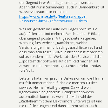
der Gegend ihrer Grundlage entzogen werden.
Aber nicht nur in Südamerika, auch in Brandenburg ist
Wasserverbrauch ein Problem:
https://www.heise.de/tp/features/Knappe-
Ressourcen-fuer-Gigafactory-6001119.html
Was mir gestern im Laufe des Tages noch im TV
aufgefallen ist, sind mehrere Berichte über E-Bikes,
überwiegend positiver Art, geschönte Ratgeber,
Werbung fürs Pedelec-„Radfahren“, welche
Versicherungen man unbedingt abschließen soll und
dass man sein tolles E-Bike ja nicht selbst reparieren
sollte, sondern in der Werkstatt den Service und die
„Updates“ der Software auf dem Rad machen soll…
Auweia, immer mehr hochgezüchtete Elektromofas
fürs Volk.
Letztens haten wir ja so ne Diskussion um die Helme,
mir fällt immer mehr auf, das die meisten E-Biker
sowieso Helme freiwillig tragen. Da wird wohl
irgendwann eine generelle Helmpflicht sowieso
automatisch kommen, wenn die Mehrzahl der
„Radfahrer“ mit dem Elektromofa unterwegs ist und
die Unfälle steigen. Und dann kommt sicher auch