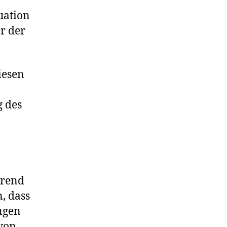
uation
r der
iesen
g des
hrend
, dass
ngen
 von