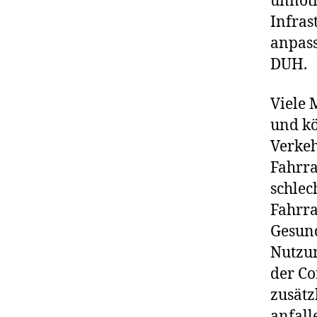
unnöti
Infras
anpass
DUH.
Viele 
und kö
Verkeh
Fahrra
schlec
Fahrra
Gesund
Nutzun
der Co
zusätz
anfall