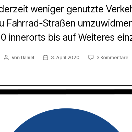
 derzeit weniger genutzte Verke
 zu Fahrrad-Straßen umzuwidm
 innerorts bis auf Weiteres ein
z
Von
Daniel
3. April 2020
3 Kommentare
Beitragsautor
Beitragsdatum
C
U
b
in
3
S
t
F
u
T