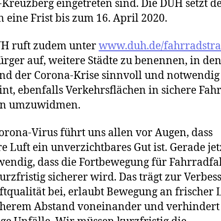
-Kreuzberg eingetreten sind. Die DUH setzt d
n eine Frist bis zum 16. April 2020.
UH ruft zudem unter
www.duh.de/fahrradstra
rger auf, weitere Städte zu benennen, in den
d der Corona-Krise sinnvoll und notwendig
int, ebenfalls Verkehrsflächen in sichere Fah
en umzuwidmen.
orona-Virus führt uns allen vor Augen, dass
e Luft ein unverzichtbares Gut ist. Gerade jetz
wendig, dass die Fortbewegung für Fahrradfa
urzfristig sicherer wird. Das trägt zur Verbe
ftqualität bei, erlaubt Bewegung an frischer 
cherem Abstand voneinander und verhindert