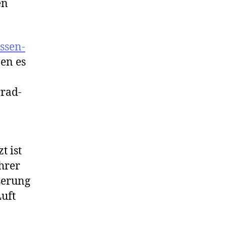
en
ssen-
en es
rrad-
t ist
hrer
sserung
Luft