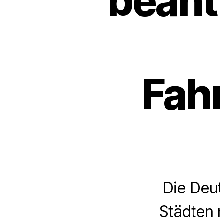
beant
Fah
Die Deu
Städten 