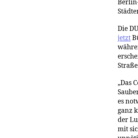
Berlin
Städte
Die D
jetzt
Bü
währen
ersche
Straß
„Das C
Sauber
es not
ganz k
der Lu
mit si