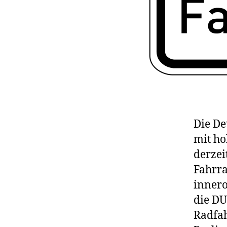
Die De
mit ho
derzei
Fahrr
innero
die DU
Radfah