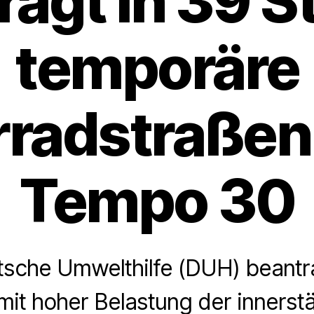
ragt in 39 S
temporäre
rradstraßen
Tempo 30
tsche Umwelthilfe (DUH) beantra
mit hoher Belastung der innerst