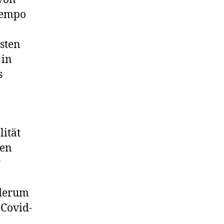
Tempo
sten
 in
s
ität
gen
r
ederum
 Covid-