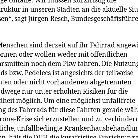
ge Unfälle. Wir müssen kurzfristig die
truktur in unseren Städten an die aktuelle Sit
en“, sagt Jürgen Resch, Bundesgeschäftsführe
Menschen sind derzeit auf ihr Fahrrad angew
nnen oder wollen weder mit öffentlichen
rsmitteln noch dem Pkw fahren. Die Nutzun
ds bzw. Pedelecs ist angesichts der teilweise
hten oder nicht vorhandenen abgetrennten
dwege nur unter erhöhten Risiken für die
heit möglich. Um eine möglichst unfallfreie
g des Fahrrads für diese Fahrten gerade wä
rona-Krise sicherzustellen und zu verhindern
liche, unfallbedingte Krankenhausbehandlu
en, hält die DUH die kurzfristige Einrichtung