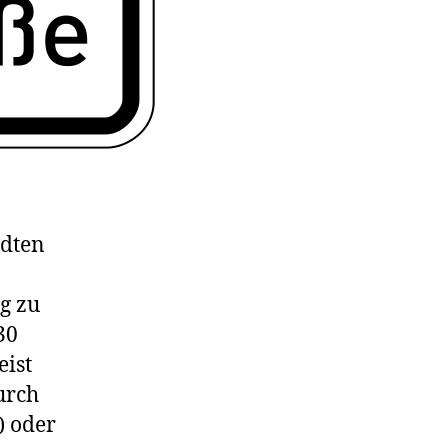
ädten
g zu
30
eist
urch
) oder