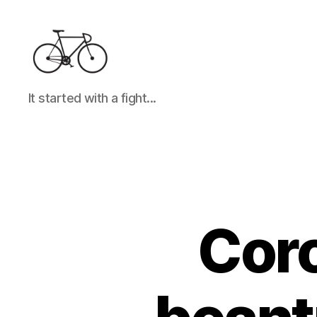
It
It started with a fight...
started
with
a
fight...
Coro