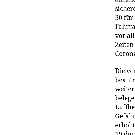
sicher
30 für
Fahrra
vor al
Zeite
Corona
Die vo
beantr
weiter
beleg
Luftbe
Gefähr
erhöht
19 du