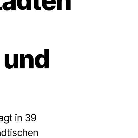
tädten
 und
gt in 39
ädtischen