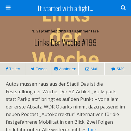
It started with a fight...
1. September 2019 • 14 Kommentare
Links Der Woche #199
Teilen
Tweet
Anpinnen
Mail
SMS
Autos müssen raus aus der Stadt! Das ist die
Feststellung der Woche. Der SZ-Artikel „Volkspark
statt Parkplatz“ bringt es auf den Punkt – vor allem
der erste Absatz. WDR Quarks nimmt dazu passend im
neuen Podcast „Autokorrektur“ Alternativen für die
festgefahrene Mobilität in den Blick. Zwei Folgen
findet ihr unten. Alle weiteren gibt es
hier
.