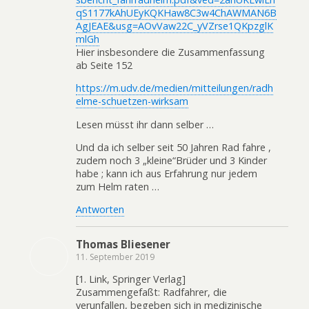
qS1177kAhUEyKQKHaw8C3w4ChAWMAN6B
AgJEAE&usg=AOvVaw22C_yVZrse1QKpzglK
mlGh
Hier insbesondere die Zusammenfassung
ab Seite 152
https://m.udv.de/medien/mitteilungen/radh
elme-schuetzen-wirksam
Lesen müsst ihr dann selber …
Und da ich selber seit 50 Jahren Rad fahre ,
zudem noch 3 „kleine“Brüder und 3 Kinder
habe ; kann ich aus Erfahrung nur jedem
zum Helm raten …
Antworten
Thomas Bliesener
11. September 2019
[1. Link, Springer Verlag]
Zusammengefaßt: Radfahrer, die
verunfallen, begeben sich in medizinische