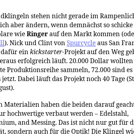
dklingeln stehen nicht gerade im Rampenlich
ich aber ändern, wenn demnächst so schicke
lare wie
Ringer
auf den Markt kommen (ode
ll
). Nick und Clint von
Spurcycle
aus San Fra
 dafür ein
kickstarter
-Projekt auf den Weg ge
eraus erfolgreich läuft. 20.000 Dollar wollten 
ste Produktionsreihe sammeln, 72.000 sind es
s jetzt. Dabei läuft das Projekt noch 40 Tage (S
gust).
n Materialien haben die beiden darauf geacht
ur hochwertige verbaut werden – Edelstahl,
ium, and Messing. Das ist nicht nur gut für d
ät, sondern auch für die Optik! Die Klingel wi