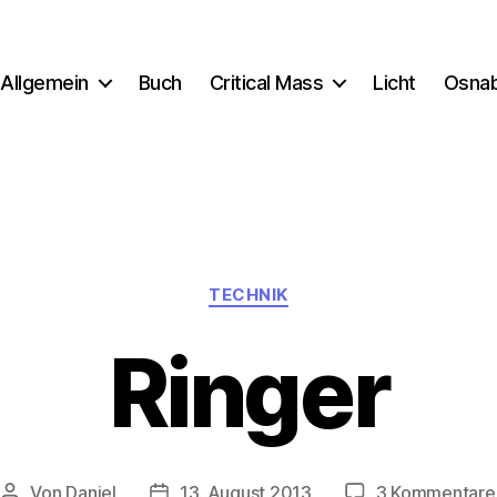
Allgemein
Buch
Critical Mass
Licht
Osna
Kategorien
TECHNIK
Ringer
Von
Daniel
13. August 2013
3 Kommentare
Beitragsautor
Beitragsdatum