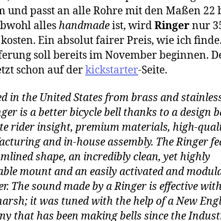
und passt an alle Rohre mit den Maßen 22 b
bwohl alles
handmade
ist, wird
Ringer
nur 3
kosten. Ein absolut fairer Preis, wie ich finde
ferung soll bereits im November beginnen. 
jetzt schon auf der
kickstarter
-Seite.
d in the United States from brass and stainless
ger is a better bicycle bell thanks to a design 
te rider insight, premium materials, high-qual
cturing and in-house assembly. The Ringer fe
amlined shape, an incredibly clean, yet highly
able mount and an easily activated and modul
. The sound made by a Ringer is effective wit
harsh; it was tuned with the help of a New Eng
y that has been making bells since the Indust