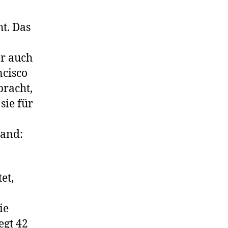
t. Das
r auch
ncisco
bracht,
sie für
tand:
et,
ie
egt 42