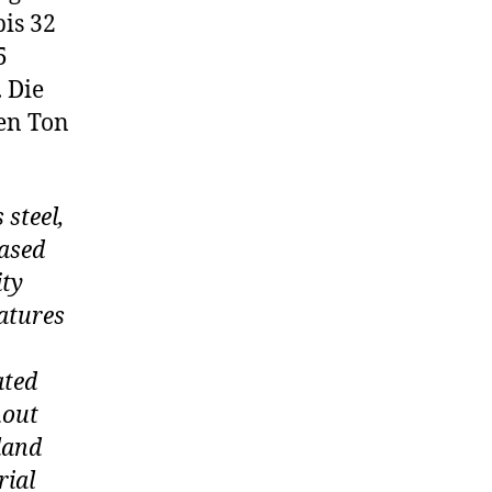
is 32
5
. Die
Den Ton
 steel,
based
ity
atures
ated
hout
land
rial