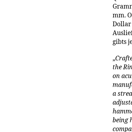
Gramm 
mm. O
Dollar 
Auslie
gibts 
„
Crafte
the Rin
on acu
manufa
a stre
adjust
hammer
being 
compan