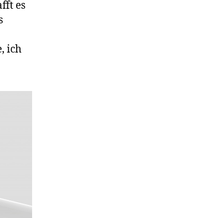
fft es
s
, ich