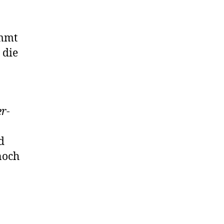
immt
 die
er
-
d
noch