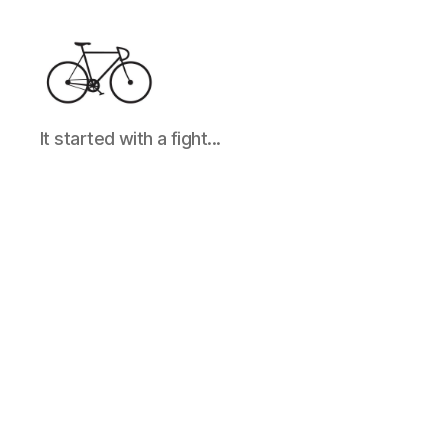
It
It started with a fight...
started
with
a
fight...