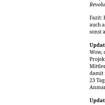
Revolu
Fazit:
auch a
sonst 
Updat
Wow, d
Projek
Mittle
damit 
23 Tag
Anma
Updat