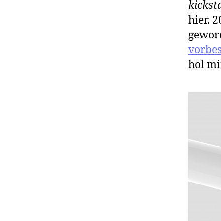
kickst
hier. 
geword
vorbes
hol mi