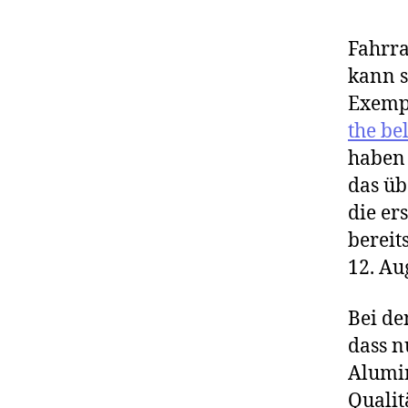
Fahrra
kann s
Exemp
the bel
haben
das üb
die er
bereit
12. Au
Bei de
dass n
Alumin
Qualit