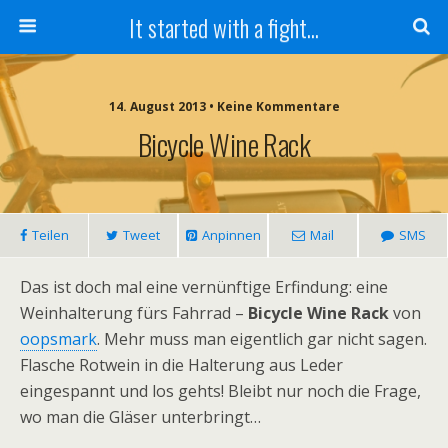
It started with a fight...
14. August 2013 • Keine Kommentare
Bicycle Wine Rack
Teilen
Tweet
Anpinnen
Mail
SMS
Das ist doch mal eine vernünftige Erfindung: eine
Weinhalterung fürs Fahrrad –
Bicycle Wine Rack
von
oopsmark
. Mehr muss man eigentlich gar nicht sagen.
Flasche Rotwein in die Halterung aus Leder
eingespannt und los gehts! Bleibt nur noch die Frage,
wo man die Gläser unterbringt…