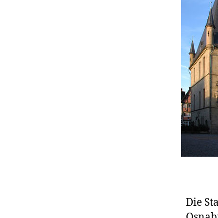
Die St
Osnabr