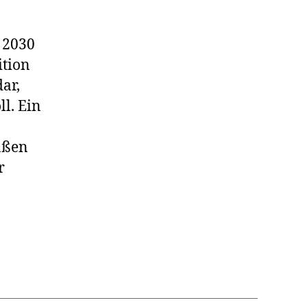
 2030
ition
ar,
l. Ein
aßen
r