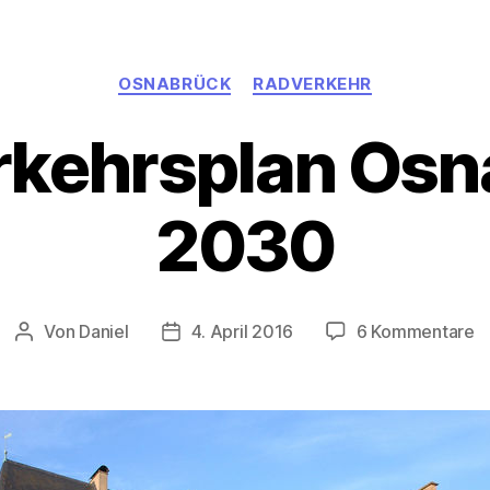
Kategorien
OSNABRÜCK
RADVERKEHR
rkehrsplan Osn
2030
z
Von
Daniel
4. April 2016
6 Kommentare
Beitragsautor
Beitragsdatum
R
O
2