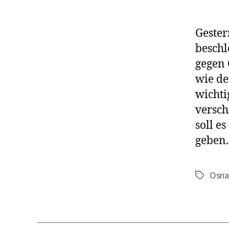
Geste
beschl
gegen 
wie de
wichti
versch
soll e
geben.
Osna
Schlagwö