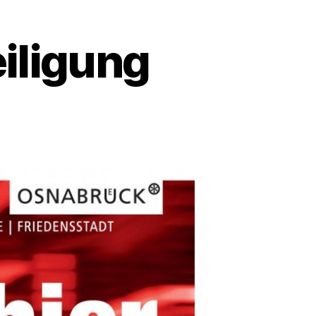
iligung
zu
12
Stunden
Onlinebeteiligung