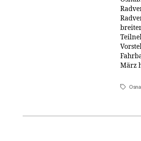
Radver
Radver
breite
Teilne
Vorste
Fahrba
März h
Osna
Schlagwö