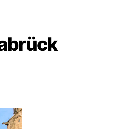
abrück
u
adverkehrsplan
snabrück
030