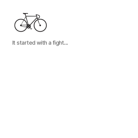
It
It started with a fight...
started
with
a
fight...