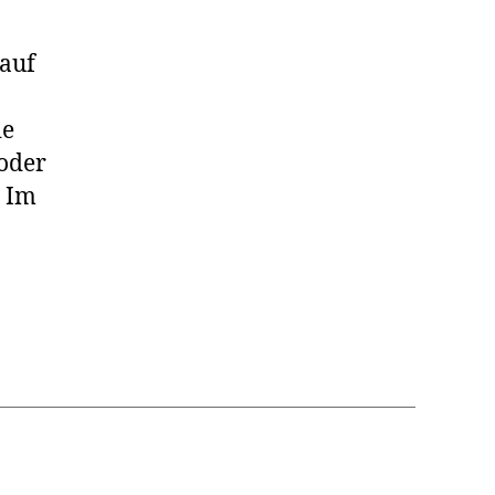
auf
ie
oder
. Im