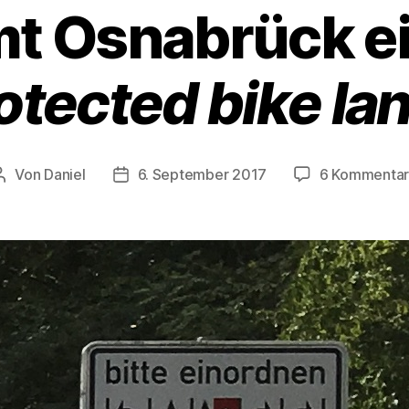
 Osnabrück ei
otected bike la
Von
Daniel
6. September 2017
6 Kommenta
Beitragsautor
Beitragsdatum