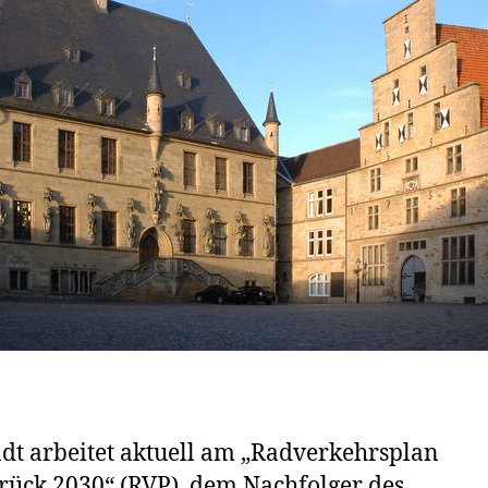
adt arbeitet aktuell am „Radverkehrsplan
ück 2030“ (RVP), dem Nachfolger des