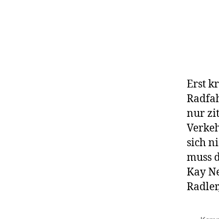
Erst k
Radfah
nur zi
Verkeh
sich n
muss d
Kay Ne
Radler