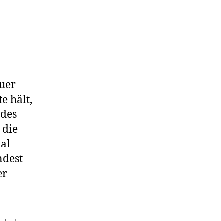
u
agerkampf
auer
e hält,
 des
 die
mal
ndest
er