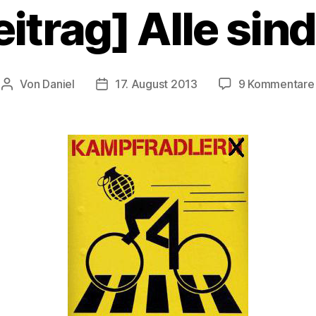
itrag] Alle si
Von
Daniel
17. August 2013
9 Kommentare
Beitragsautor
Beitragsdatum