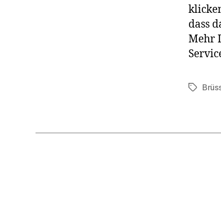
klicke
dass d
Mehr I
Servic
Brüs
Schlagwö