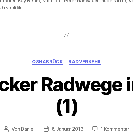
fradler
,
Kay Nehm
,
Mobilität
,
Peter Ramsauer
,
Rüpelradler
,
V
rter
hrspolitik
Kategorien
OSNABRÜCK
RADVERKEHR
cker Radwege i
(1)
z
Von
Daniel
6. Januar 2013
1 Kommentar
Beitragsautor
Beitragsdatum