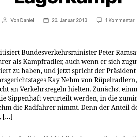
z
Von
Daniel
26. Januar 2013
1 Kommentar
Beitragsautor
Beitragsdatum
L
ritisiert Bundesverkehrsminister Peter Rams
rer als Kampfradler, auch wenn er sich zugut
tiert zu haben, und jetzt spricht der Präsident
rsgerichtstages Kay Nehm von Rüpelradlern,
icht an Verkehrsregeln hielten. Zunächst ein
ie Sippenhaft verurteilt werden, in die zumi
hm die Radfahrer nimmt. Denn der Anteil d
, […]