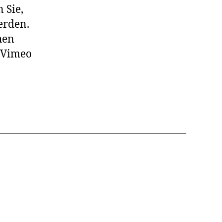
 Sie,
erden.
hen
: Vimeo