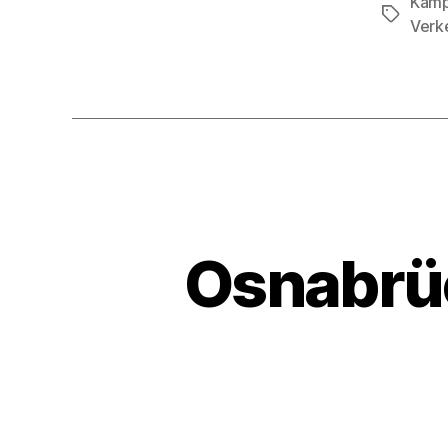
Kamp
Schlagwö
Verke
Osnabrü