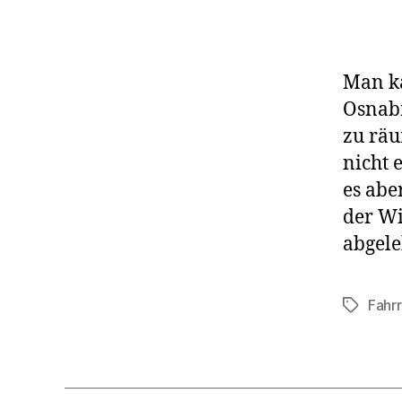
Man ka
Osnabr
zu räu
nicht e
es abe
der Wi
abgele
Fahr
Schlagwö