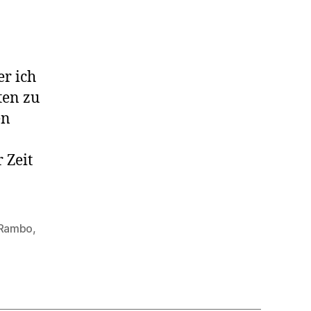
er ich
ten zu
en
 Zeit
Rambo
,