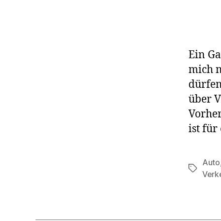
Ein Ga
mich n
dürfen
über V
Vorher
ist fü
Auto
Schlagwö
Verk