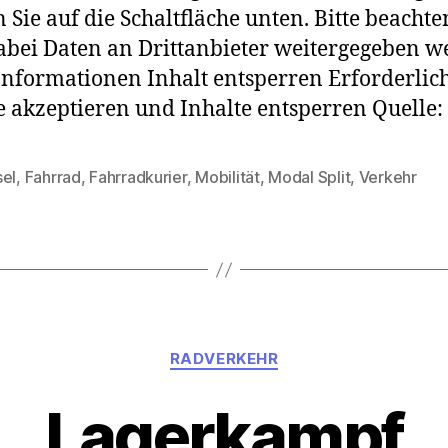
n Sie auf die Schaltfläche unten. Bitte beachten
abei Daten an Drittanbieter weitergegeben w
nformationen Inhalt entsperren Erforderlic
e akzeptieren und Inhalte entsperren Quelle
sel
,
Fahrrad
,
Fahrradkurier
,
Mobilität
,
Modal Split
,
Verkehr
rter
Kategorien
RADVERKEHR
Lagerkampf