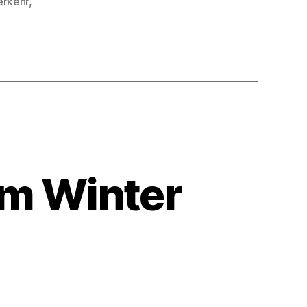
erkehr
,
m Winter
u