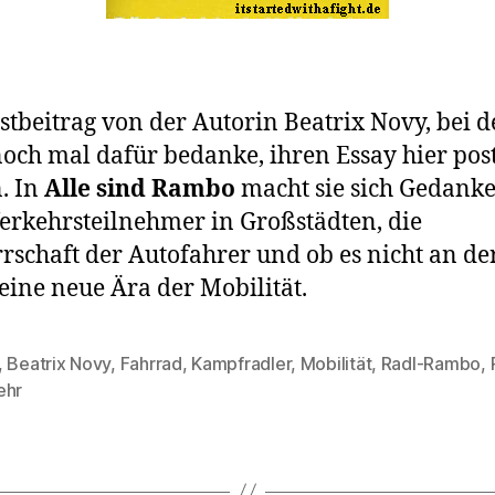
stbeitrag von der Autorin Beatrix Novy, bei d
och mal dafür bedanke, ihren Essay hier pos
. In
Alle sind Rambo
macht sie sich Gedank
erkehrsteilnehmer in Großstädten, die
rschaft der Autofahrer und ob es nicht an der
r eine neue Ära der Mobilität.
,
Beatrix Novy
,
Fahrrad
,
Kampfradler
,
Mobilität
,
Radl-Rambo
,
rter
ehr