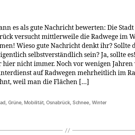
O
R
i
W
nn es als gute Nachricht bewerten: Die Stadt
(1
ück versucht mittlerweile die Radwege im W
men! Wieso gute Nachricht denkt ihr? Sollte 
igentlich selbstverständlich sein? Ja, sollte e
r hier nicht immer. Noch vor wenigen Jahre
nterdienst auf Radwegen mehrheitlich im Ra
hnt, weil man die Flächen […]
rad
,
Grüne
,
Mobilität
,
Osnabrück
,
Schnee
,
Winter
rter