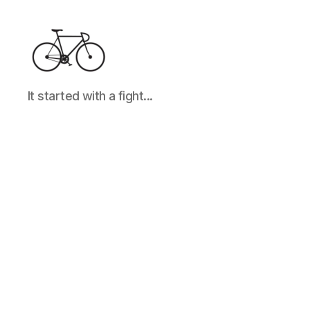
It
It started with a fight...
started
with
a
fight...