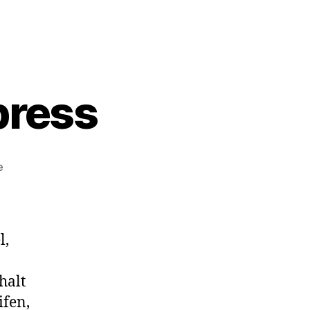
press
zu
e
[Doku]
Brussels
Express
l,
halt
ifen,