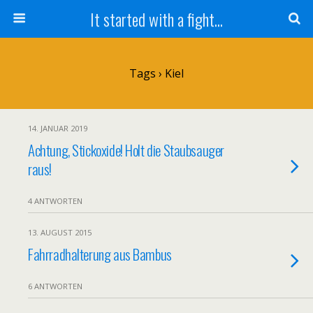
It started with a fight...
Tags › Kiel
14. JANUAR 2019
Achtung, Stickoxide! Holt die Staubsauger
raus!
4 ANTWORTEN
13. AUGUST 2015
Fahrradhalterung aus Bambus
6 ANTWORTEN