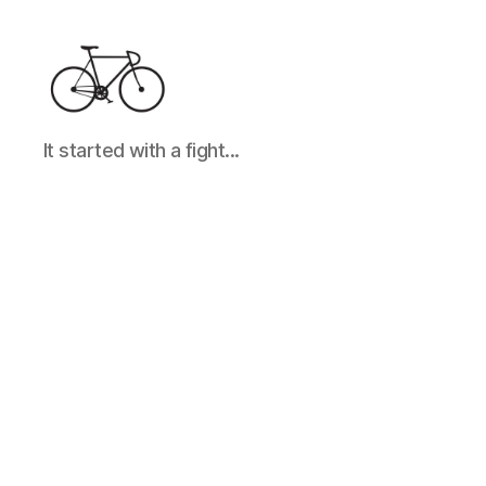
It
It started with a fight...
started
with
a
fight...