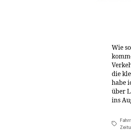
Wie so
kommen
Verkeh
die kl
habe i
über L
ins Au
Fahr
Schlagwö
Zeit