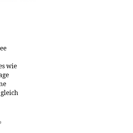
dee
es wie
age
ine
 gleich
e