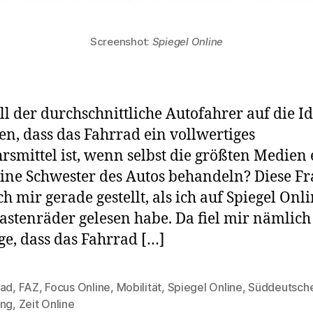
Screenshot:
Spiegel Online
ll der durchschnittliche Autofahrer auf die I
, dass das Fahrrad ein vollwertiges
rsmittel ist, wenn selbst die größten Medien 
eine Schwester des Autos behandeln? Diese Fr
ch mir gerade gestellt, als ich auf Spiegel Onl
astenräder gelesen habe. Da fiel mir nämlich
ge, dass das Fahrrad […]
rad
,
FAZ
,
Focus Online
,
Mobilität
,
Spiegel Online
,
Süddeutsch
rter
ung
,
Zeit Online