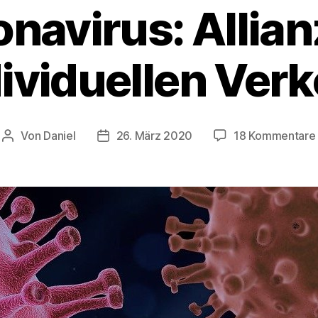
navirus: Allian
ividuellen Ver
Von
Daniel
26. März 2020
18 Kommentare
Beitragsautor
Beitragsdatum