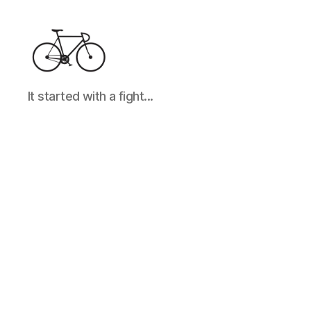
It
It started with a fight...
started
with
a
fight...