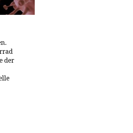
en.
rrad
e der
elle