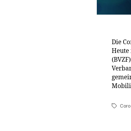
Die Co
Heute 
(BVZF)
Verban
gemein
Mobili
Coro
Schlagwö