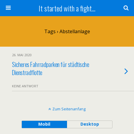
It started with a fight...
Tags › Abstellanlage
26. MAI 2020
Sicheres Fahrradparken für städtische
Dienstradflotte
KEINE ANTWORT
Zum Seitenanfang
Mobil
Desktop