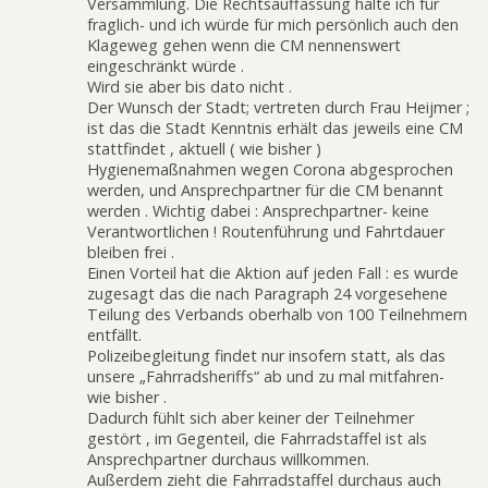
Versammlung. Die Rechtsauffassung halte ich für
fraglich- und ich würde für mich persönlich auch den
Klageweg gehen wenn die CM nennenswert
eingeschränkt würde .
Wird sie aber bis dato nicht .
Der Wunsch der Stadt; vertreten durch Frau Heijmer ;
ist das die Stadt Kenntnis erhält das jeweils eine CM
stattfindet , aktuell ( wie bisher )
Hygienemaßnahmen wegen Corona abgesprochen
werden, und Ansprechpartner für die CM benannt
werden . Wichtig dabei : Ansprechpartner- keine
Verantwortlichen ! Routenführung und Fahrtdauer
bleiben frei .
Einen Vorteil hat die Aktion auf jeden Fall : es wurde
zugesagt das die nach Paragraph 24 vorgesehene
Teilung des Verbands oberhalb von 100 Teilnehmern
entfällt.
Polizeibegleitung findet nur insofern statt, als das
unsere „Fahrradsheriffs“ ab und zu mal mitfahren-
wie bisher .
Dadurch fühlt sich aber keiner der Teilnehmer
gestört , im Gegenteil, die Fahrradstaffel ist als
Ansprechpartner durchaus willkommen.
Außerdem zieht die Fahrradstaffel durchaus auch