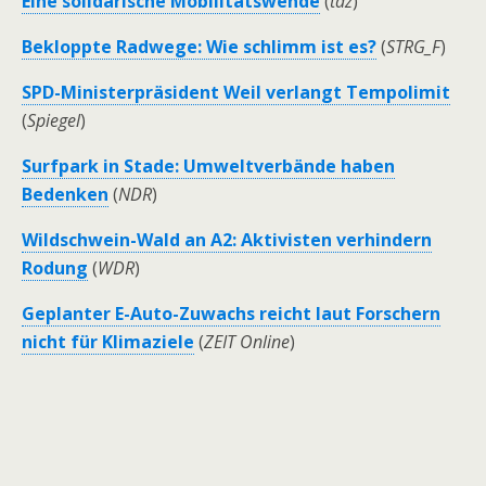
Eine solidarische Mobilitätswende
(
taz
)
Bekloppte Radwege: Wie schlimm ist es?
(
STRG_F
)
SPD-Ministerpräsident Weil verlangt Tempolimit
(
Spiegel
)
Surfpark in Stade: Umweltverbände haben
Bedenken
(
NDR
)
Wildschwein-Wald an A2: Aktivisten verhindern
Rodung
(
WDR
)
Geplanter E-Auto-Zuwachs reicht laut Forschern
nicht für Klimaziele
(
ZEIT Online
)