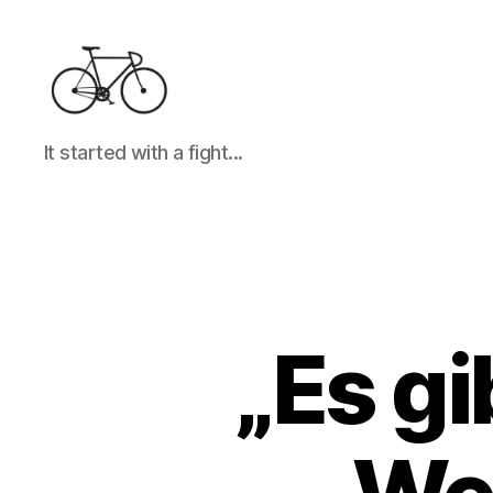
It
It started with a fight...
started
with
a
fight...
„Es gi