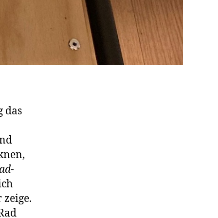
g das
end
knen,
ad-
ich
 zeige.
 Rad