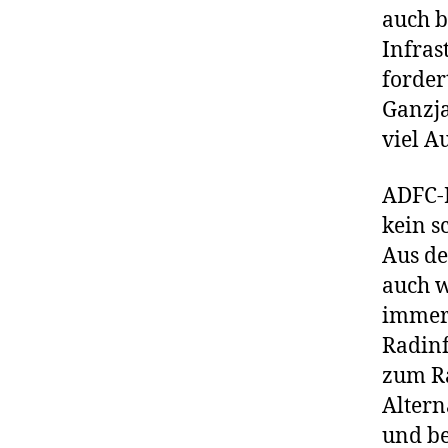
auch b
Infras
forder
Ganzja
viel A
ADFC-B
kein s
Aus de
auch w
immer
Radinf
zum Ra
Altern
und be