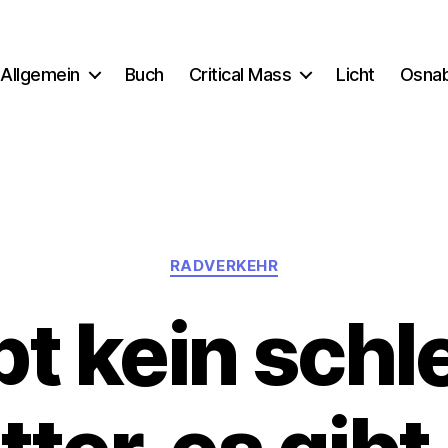
Allgemein
Buch
Critical Mass
Licht
Osna
Kategorien
RADVERKEHR
bt kein sch