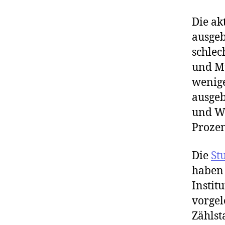
Die akt
ausgeb
schlec
und Mü
wenige
ausgeb
und Wü
Prozen
Die
St
haben
Instit
vorgel
Zählst