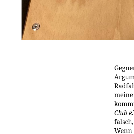
Gegner
Argume
Radfah
meine 
kommt
Club e.
falsch
Wenn d