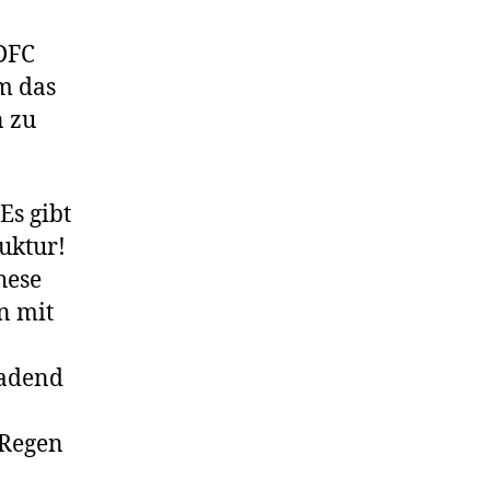
ADFC
m das
n zu
Es gibt
ruktur!
hese
n mit
ladend
 Regen