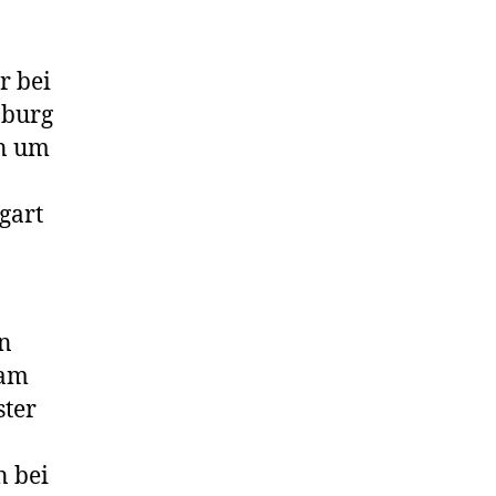
r bei
nburg
en um
gart
en
 am
ster
n bei