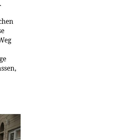
.
ochen
se
 Weg
ge
assen,