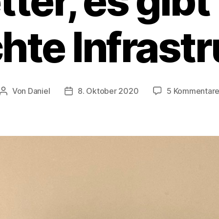
ter, es gibt
hte Infrastr
Von
Daniel
8. Oktober 2020
5 Kommentar
Beitragsautor
Beitragsdatum