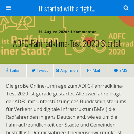
It started with a fight...
31. August 2020 • 1 Kommentar
ADFC-Fahrradklima-Test 2020 Startet
Teilen
Tweet
Anpinnen
Mail
SMS
Die große Online-Umfrage zum ADFC-Fahrradklima-
Test 2020 ist gerade gestartet. Alle zwei Jahre fragt
der ADFC mit Unterstützung des Bundesministeriums
für Verkehr und digitale Infrastruktur (BMVI) die
Radfahrenden in ganz Deutschland, wie es um die
Fahrradfreundlichkeit der Städte und Gemeinden
bestellt ist. Der diesjährige Themenschwerpunkt ist