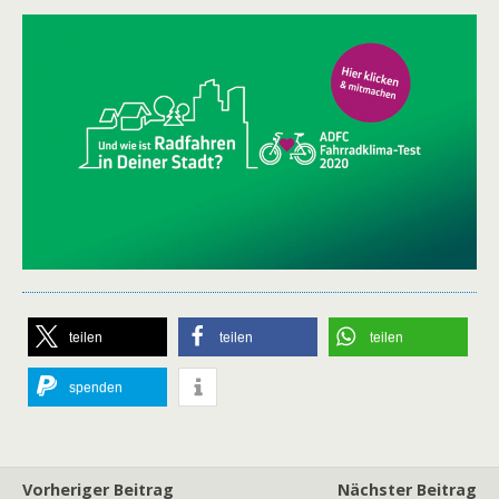
teilen
teilen
teilen
spenden
Vorheriger Beitrag
Nächster Beitrag