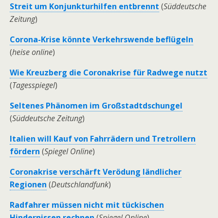
Streit um Konjunkturhilfen entbrennt
(
Süddeutsche
Zeitung
)
Corona-Krise könnte Verkehrswende beflügeln
(
heise online
)
Wie Kreuzberg die Coronakrise für Radwege nutzt
(
Tagesspiegel
)
Seltenes Phänomen im Großstadtdschungel
(
Süddeutsche Zeitung
)
Italien will Kauf von Fahrrädern und Tretrollern
fördern
(
Spiegel Online
)
Coronakrise verschärft Verödung ländlicher
Regionen
(
Deutschlandfunk
)
Radfahrer müssen nicht mit tückischen
Hindernissen rechnen
(
Spiegel Online
)