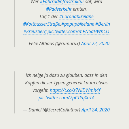
Wer
#Fahrradinfrastruktur
sät, wird
#Radverkehr
ernten.
Tag 1 der
#Coronabikelane
#KottbusserStraße
.
#popupbikelane
#Berlin
#Kreuzberg
pic.twitter.com/mPN6aHWhCO
— Felix Althaus (@cumurux)
April 22, 2020
Ich neige ja dazu zu glauben, dass in den
Köpfen dieser Typen generell kaum etwas
vorgeht.
https://t.co/z7NIDWmh4f
pic.twitter.com/7pCTYqXoTA
— Daniel (@SecretCoAuthor)
April 24, 2020