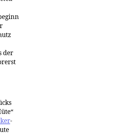
lbeginn
r
hutz
s der
rerst
rücks
Hüte“
rker
-
ute