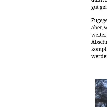
dann r
gut ge
Zugege
aber, 
weiter
Abschn
kompli
werde