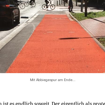
Mit Abbiegespur am Ende…
n ist es endlich soweit. Der eigentlich als
prot