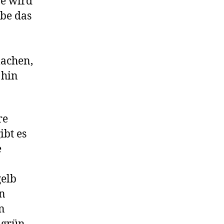
ße wird
abe das
machen,
 hin
re
bt es
e
gelb
en
n