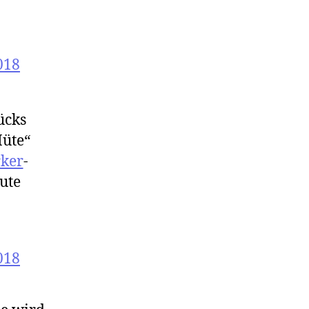
018
rücks
Hüte“
rker
-
ute
018