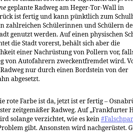
ane
geplante Radweg am Heger-Tor-Wall in
ück ist fertig und kann pünktlich zum Schu
n zahlreichen Schülerinnen und Schülern de
adt genutzt werden. Auf einen physischen Sc
tet die Stadt vorerst, behält sich aber die
hkeit einer Nachrüstung von Pollern vor, fall
 von Autofahrern zweckentfremdet wird. Vo
r Radweg nur durch einen Bordstein von der
hn abgesetzt.
ie rote Farbe ist da, jetzt ist er fertig – Osnab
ster zeitgemäßer Radweg. Auf „Frankfurter 
ird solange verzichtet, wie es kein
#Falschpa
Problem gibt. Ansonsten wird nachgerüstet. G