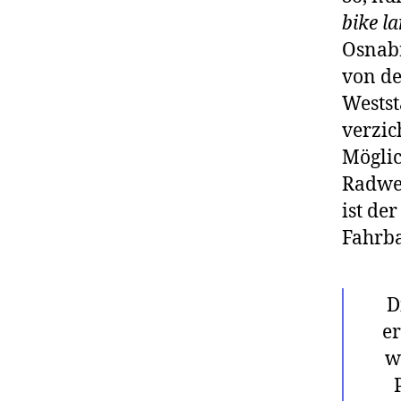
bike l
Osnabr
von de
Westst
verzich
Möglic
Radweg
ist de
Fahrba
D
er
w