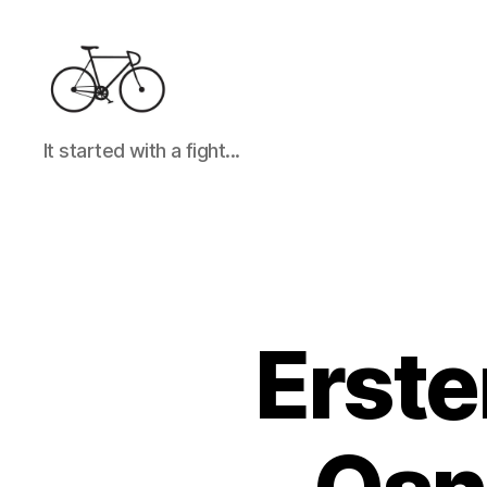
It
It started with a fight...
started
with
a
fight...
Erste