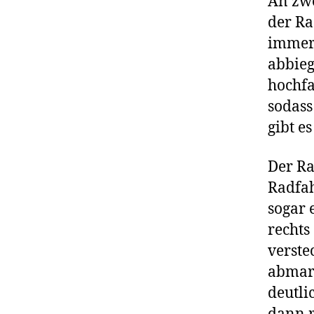
An zwe
der Ra
immer 
abbieg
hochfa
sodass
gibt e
Der Ra
Radfah
sogar 
rechts
verste
abmark
deutli