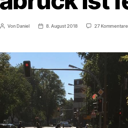
brück ist f
Von
Daniel
8. August 2018
27 Kommentare
Beitragsautor
Beitragsdatum