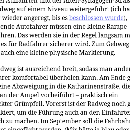
i Auffahrten und der Alten-Synagogen-Stra
dweg auf einem Niveau weitergeführt (ich h
wieder angeregt, bis es
beschlossen wurde
),
ende Autofahrer müssen eine kleine Rampe
hren. Das werden sie in der Regel langsam 
 es für Radfahrer sicherer wird. Zum Gehweg
s auch eine kleine physische Markierung.
dweg ist ausreichend breit, sodass man ande
rer komfortabel überholen kann. Am Ende gi
eine Abzweigung in die Katharinenstraße, di
 an der Ampel vorbeiführt – praktisch ein
ckter Grünpfeil. Vorerst ist der Radweg noch 
iert, um die Führung auch an den Einfahrt
ch zu machen. Im September soll die Fahrbah