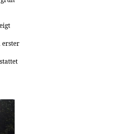
 grün
eigt
 erster
tattet