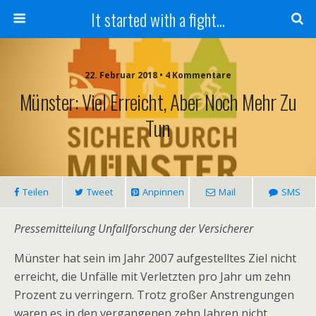
It started with a fight...
22. Februar 2018 • 4 Kommentare
Münster: Viel Erreicht, Aber Noch Mehr Zu
Tun
Teilen
Tweet
Anpinnen
Mail
SMS
Pressemitteilung Unfallforschung der Versicherer
Münster hat sein im Jahr 2007 aufgestelltes Ziel nicht
erreicht, die Unfälle mit Verletzten pro Jahr um zehn
Prozent zu verringern. Trotz großer Anstrengungen
waren es in den vergangenen zehn Jahren nicht