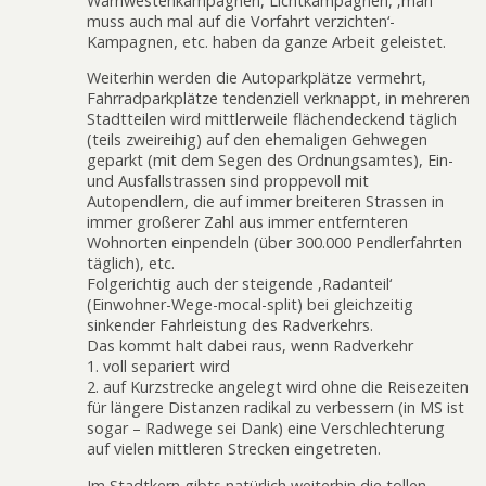
Warnwestenkampagnen, Lichtkampagnen, ‚man
muss auch mal auf die Vorfahrt verzichten‘-
Kampagnen, etc. haben da ganze Arbeit geleistet.
Weiterhin werden die Autoparkplätze vermehrt,
Fahrradparkplätze tendenziell verknappt, in mehreren
Stadtteilen wird mittlerweile flächendeckend täglich
(teils zweireihig) auf den ehemaligen Gehwegen
geparkt (mit dem Segen des Ordnungsamtes), Ein-
und Ausfallstrassen sind proppevoll mit
Autopendlern, die auf immer breiteren Strassen in
immer großerer Zahl aus immer entfernteren
Wohnorten einpendeln (über 300.000 Pendlerfahrten
täglich), etc.
Folgerichtig auch der steigende ‚Radanteil‘
(Einwohner-Wege-mocal-split) bei gleichzeitig
sinkender Fahrleistung des Radverkehrs.
Das kommt halt dabei raus, wenn Radverkehr
1. voll separiert wird
2. auf Kurzstrecke angelegt wird ohne die Reisezeiten
für längere Distanzen radikal zu verbessern (in MS ist
sogar – Radwege sei Dank) eine Verschlechterung
auf vielen mittleren Strecken eingetreten.
Im Stadtkern gibts natürlich weiterhin die tollen