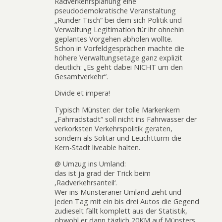
Radverkehrsplanung eine
pseudodemokratische Veranstaltung
„Runder Tisch“ bei dem sich Politik und
Verwaltung Legitimation für ihr ohnehin
geplantes Vorgehen abholen wollte.
Schon in Vorfeldgesprächen machte die
höhere Verwaltungsetage ganz explizit
deutlich: „Es geht dabei NICHT um den
Gesamtverkehr“.
Divide et impera!
Typisch Münster: der tolle Markenkern
„Fahrradstadt“ soll nicht ins Fahrwasser der
verkorksten Verkehrspolitik geraten,
sondern als Solitär und Leuchtturm die
Kern-Stadt liveable halten.
@ Umzug ins Umland:
das ist ja grad der Trick beim
‚Radverkehrsanteil‘.
Wer ins Münsteraner Umland zieht und
jeden Tag mit ein bis drei Autos die Gegend
zudieselt fällt komplett aus der Statistik,
obwohl er dann täglich 20KM auf Münsters