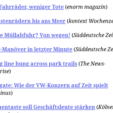
Fahrräder, weniger Tote
(
enorm magazin
)
astenrädern bis ans Meer
(
kontext Wochenze
e Müllabfuhr? Von wegen!
(
Süddeutsche Ze
-Manöver in letzter Minute
(
Süddeutsche Ze
g line hung across park trails
(
The News-
rise
)
gate: Wie der VW-Konzern auf Zeit spielt
inus
)
entaste soll Geschäftsleute stärken
(
Kölne