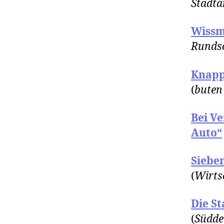
Stadta
Wissm
Runds
Knapp
(
buten
Bei Ve
Auto“
Siebe
(
Wirts
Die S
(
Südde