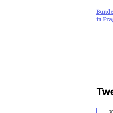
Bunde
in Fra
Tw
K