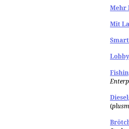
Mehr 
Mit L
Smart
Lobby
Fishin
Enterp
Diesel
(
plusm
Brötch