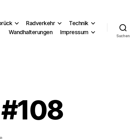
brück
Radverkehr
Technik
Wandhalterungen
Impressum
Suchen
 #108
zu
e