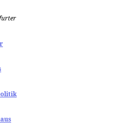
furter
r
s
litik
 aus