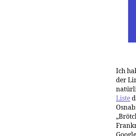
Ich ha
der Li
natürl
Liste
d
Osnabr
„Brötc
Frankr
Google