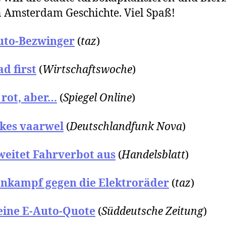
n Amsterdam Geschichte. Viel Spaß!
uto-Bezwinger
(
taz
)
d first
(
Wirtschaftswoche
)
 rot, aber…
(
Spiegel Online
)
ikes vaarwel
(
Deutschlandfunk Nova
)
weitet Fahrverbot aus
(
Handelsblatt
)
enkampf gegen die Elektroräder
(
taz
)
eine E-Auto-Quote
(
Süddeutsche Zeitung
)