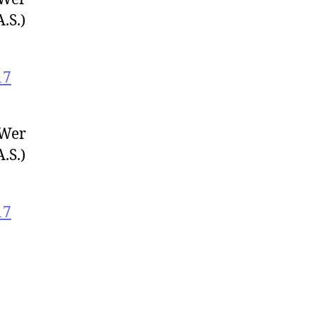
.S.)
17
 Wer
.S.)
17