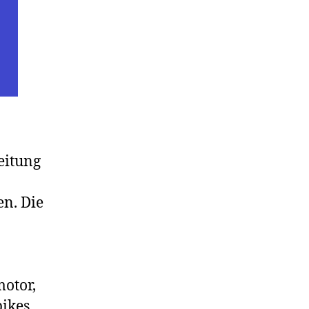
leitung
en. Die
otor,
bikes