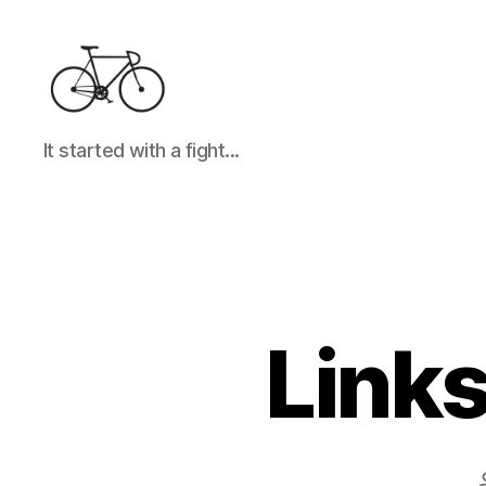
It
It started with a fight...
started
with
a
fight...
Link