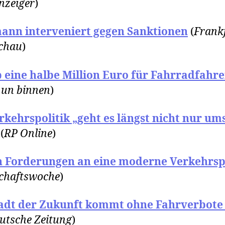
nzeiger
)
ann interveniert gegen Sanktionen
(
Frank
chau
)
 eine halbe Million Euro für Fahrradfahre
 un binnen
)
rkehrspolitik „geht es längst nicht nur um
(
RP Online
)
n Forderungen an eine moderne Verkehrspo
chaftswoche
)
tadt der Zukunft kommt ohne Fahrverbote
utsche Zeitung
)