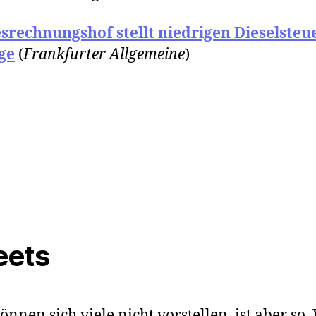
srechnungshof stellt niedrigen Dieselsteu
ge
(
Frankfurter Allgemeine
)
eets
önnen sich viele nicht vorstellen, ist aber so.