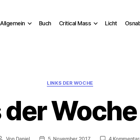
Allgemein
Buch
Critical Mass
Licht
Osna
Kategorien
LINKS DER WOCHE
s der Woche
Von
Daniel
5. November 2017
4 Kommentar
Beitragsautor
Beitragsdatum