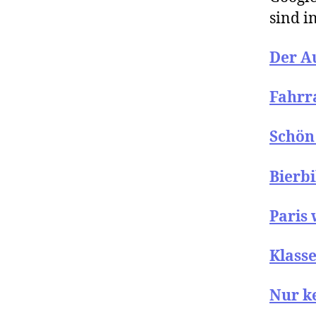
sind i
Der A
Fahrra
Schön
Bierb
Paris 
Klass
Nur k