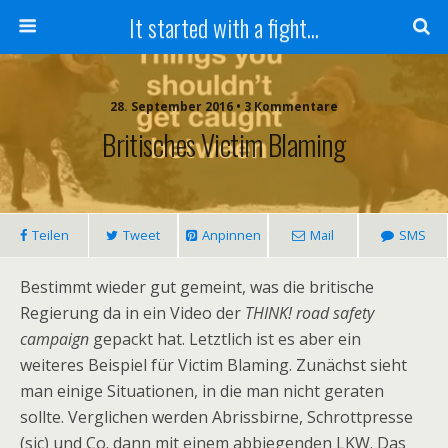
It started with a fight...
28. September 2016 • 3 Kommentare
Britisches Victim Blaming
Teilen
Tweet
Anpinnen
Mail
SMS
Bestimmt wieder gut gemeint, was die britische
Regierung da in ein Video der
THINK! road safety
campaign
gepackt hat. Letztlich ist es aber ein
weiteres Beispiel für Victim Blaming. Zunächst sieht
man einige Situationen, in die man nicht geraten
sollte. Verglichen werden Abrissbirne, Schrottpresse
(sic) und Co. dann mit einem abbiegenden LKW. Das