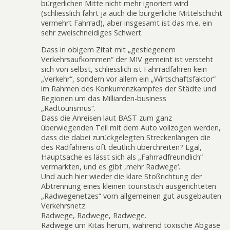
bürgerlichen Mitte nicht mehr ignoriert wird
(schliesslich fährt ja auch die bürgerliche Mittelschicht
vermehrt Fahrrad), aber insgesamt ist das m.e. ein
sehr zweischneidiges Schwert.
Dass in obigem Zitat mit „gestiegenem
Verkehrsaufkommen“ der MIV gemeint ist versteht
sich von selbst, schliesslich ist Fahrradfahren kein
„Verkehr“, sondern vor allem ein „Wirtschaftsfaktor“
im Rahmen des Konkurrenzkampfes der Städte und
Regionen um das Milliarden-business
„Radtourismus“.
Dass die Anreisen laut BAST zum ganz
überwiegenden Teil mit dem Auto vollzogen werden,
dass die dabei zurückgelegten Streckenlängen die
des Radfahrens oft deutlich überchreiten? Egal,
Hauptsache es lässt sich als „Fahrradfreundlich“
vermarkten, und es gibt ‚mehr Radwege‘.
Und auch hier wieder die klare Stoßrichtung der
Abtrennung eines kleinen touristisch ausgerichteten
„Radwegenetzes“ vom allgemeinen gut ausgebauten
Verkehrsnetz.
Radwege, Radwege, Radwege.
Radwege um Kitas herum, während toxische Abgase