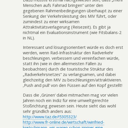
Menschen aufs Fahrrad bringen“ unter den
gegebenen Rahmenbedingungen überhaupt zu einer
Senkung der Verkehrsleistung des MIV führt, oder
zumindest zu einer wirksamen
Attraktivitätsverlagerung (Reisezeit). Es gibt ja
nichtmal ein Evaluationsinstrument (wie Fitsbalans-2
in NL).
Interessant und lösungsorientiert würde es doch erst
werden, wenn Rad-Infrastruktur den Radverkehr
beschleunigen. verbessern und vereinfachen würde,
statt ihn (wie in den allermeisten Fällen zu
beobachten) durch die touristische Struktur des
„Radverkehrsnetzes“ zu verlangsamen, und dabei
gleichzeitig den MIV zu beschleunigen/attraktivieren.
‚Push and pull‘ von den Füssen auf den Kopf gestellt!
Dass die ‚Grünen‘ dabei mitmachen mag vor vielen
Jahren noch ein Indiz für eine umweltgerechte
Stoßrichtung gewesen sein. Heute sieht das wohl
sehr gründlich anders aus:
http://www.taz.de/!5305323/
http://www.fr-online.de/wirtschaft/winfried-
kretschmann–wir-waren-schon-immer-eine-