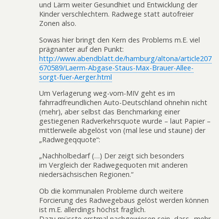
und Lärm weiter Gesundhiet und Entwicklung der
Kinder verschlechtern. Radwege statt autofreier
Zonen also.
Sowas hier bringt den Kern des Problems m.E. viel
prägnanter auf den Punkt:
http://www.abendblatt.de/hamburg/altona/article207
670589/Laerm-Abgase-Staus-Max-Brauer-Allee-
sorgt-fuer-Aerger.html
Um Verlagerung weg-vom-MIV geht es im
fahrradfreundlichen Auto-Deutschland ohnehin nicht
(mehr), aber selbst das Benchmarking einer
gestiegenen Radverkehrsquote wurde – laut Papier –
mittlerweile abgelöst von (mal lese und staune) der
„Radwegeqquote“:
„Nachholbedarf (…) Der zeigt sich besonders
im Vergleich der Radwegequoten mit anderen
niedersächsischen Regionen.“
Ob die kommunalen Probleme durch weitere
Forcierung des Radwegebaus gelöst werden können
ist m.E. allerdings höchst fraglich.
Dazu müsste erstmal nachgewiesen sein, dass „mehr