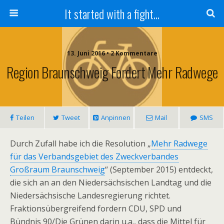
It started with a fight...
13. Juni 2016 • 2 Kommentare
Region Braunschweig Fordert Mehr Radwege
Teilen
Tweet
Anpinnen
Mail
SMS
Durch Zufall habe ich die Resolution „
Mehr Radwege
für das Verbandsgebiet des Zweckverbandes
Großraum Braunschweig
“ (September 2015) entdeckt,
die sich an an den Niedersächsischen Landtag und die
Niedersächsische Landesregierung richtet.
Fraktionsübergreifend fordern CDU, SPD und
Bündnis 90/Die Grünen darin u.a., dass die Mittel für