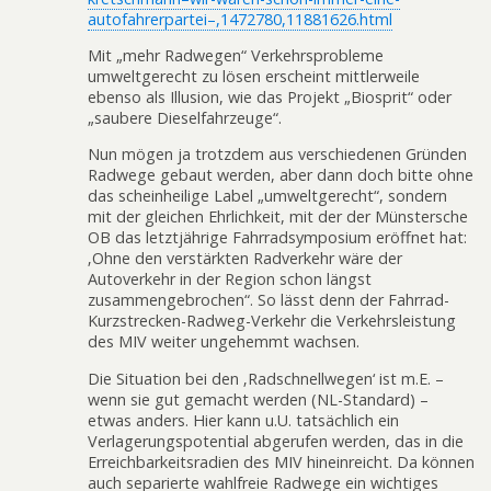
autofahrerpartei–,1472780,11881626.html
Mit „mehr Radwegen“ Verkehrsprobleme
umweltgerecht zu lösen erscheint mittlerweile
ebenso als Illusion, wie das Projekt „Biosprit“ oder
„saubere Dieselfahrzeuge“.
Nun mögen ja trotzdem aus verschiedenen Gründen
Radwege gebaut werden, aber dann doch bitte ohne
das scheinheilige Label „umweltgerecht“, sondern
mit der gleichen Ehrlichkeit, mit der der Münstersche
OB das letztjährige Fahrradsymposium eröffnet hat:
‚Ohne den verstärkten Radverkehr wäre der
Autoverkehr in der Region schon längst
zusammengebrochen“. So lässt denn der Fahrrad-
Kurzstrecken-Radweg-Verkehr die Verkehrsleistung
des MIV weiter ungehemmt wachsen.
Die Situation bei den ‚Radschnellwegen‘ ist m.E. –
wenn sie gut gemacht werden (NL-Standard) –
etwas anders. Hier kann u.U. tatsächlich ein
Verlagerungspotential abgerufen werden, das in die
Erreichbarkeitsradien des MIV hineinreicht. Da können
auch separierte wahlfreie Radwege ein wichtiges