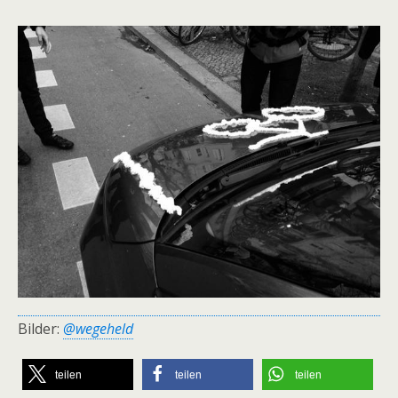
Bilder:
@wegeheld
teilen
teilen
teilen