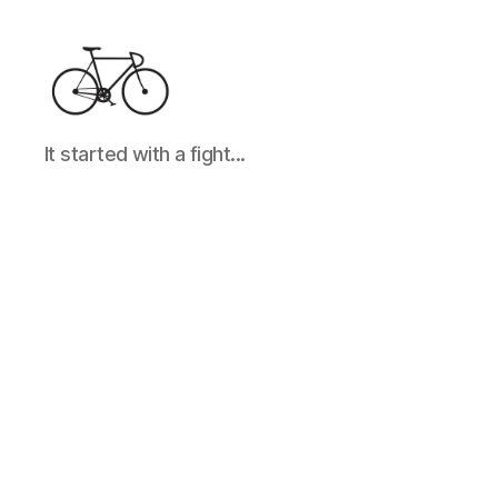
It
It started with a fight...
started
with
a
fight...