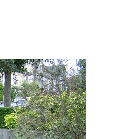
u
ike
torage