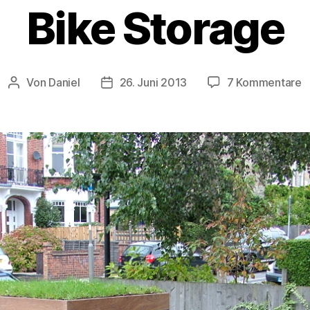
Bike Storage
z
Von
Daniel
26. Juni 2013
7 Kommentare
Beitragsautor
Beitragsdatum
B
S