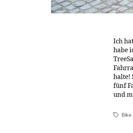
Ich hat
habe i
TreeSa
Fahrra
halte!
fünf F
und m
Bike
Schlagwö