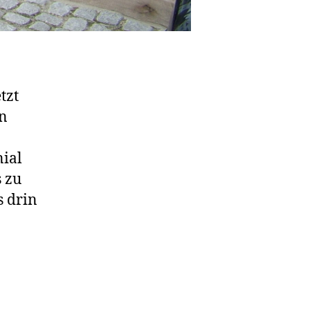
tzt
on
nial
s zu
s drin