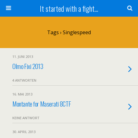
It started with a fight...
Tags › Singlespeed
11. JUNI 2013
Olmo Fixi 2013
4 ANTWORTEN
16. MAI 2013
Montante for Maserati 8CTF
KEINE ANTWORT
30. APRIL 2013