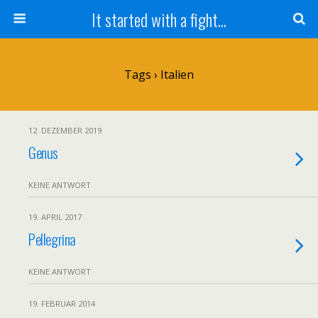
It started with a fight...
Tags › Italien
12. DEZEMBER 2019
Genus
KEINE ANTWORT
19. APRIL 2017
Pellegrina
KEINE ANTWORT
19. FEBRUAR 2014