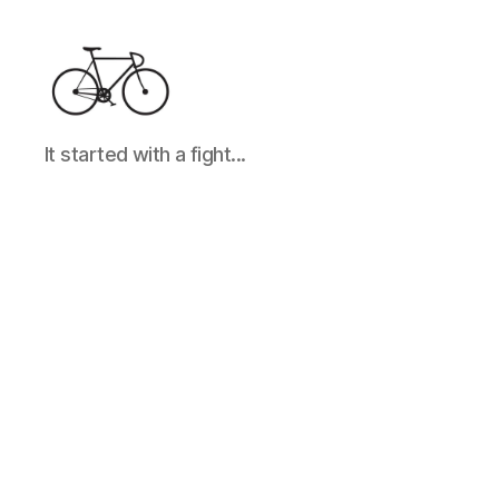
It
It started with a fight...
started
with
a
fight...