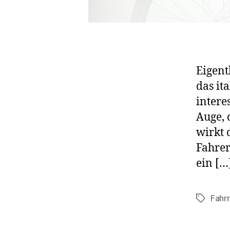
Eigent
das it
intere
Auge, d
wirkt 
Fahrer
ein […
Fahr
Schlagwö