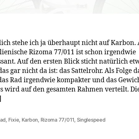
lich stehe ich ja überhaupt nicht auf Karbon.
alienische Rizoma 77/011 ist schon irgendwie
ssant. Auf den ersten Blick sticht natürlich et
as gar nicht da ist: das Sattelrohr. Als Folge 
das Rad irgendwie kompakter und das Gewich
s wird auf den gesamten Rahmen verteilt. Die
]
rad
,
Fixie
,
Karbon
,
Rizoma 77/011
,
Singlespeed
rter