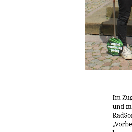
Im Zug
und m
RadSom
„Vorbe