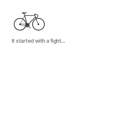
It
It started with a fight...
started
with
a
fight...