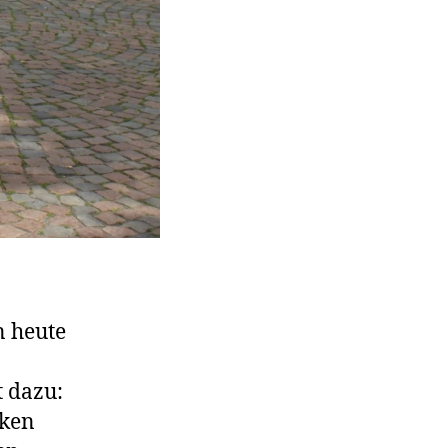
n heute
t dazu:
cken