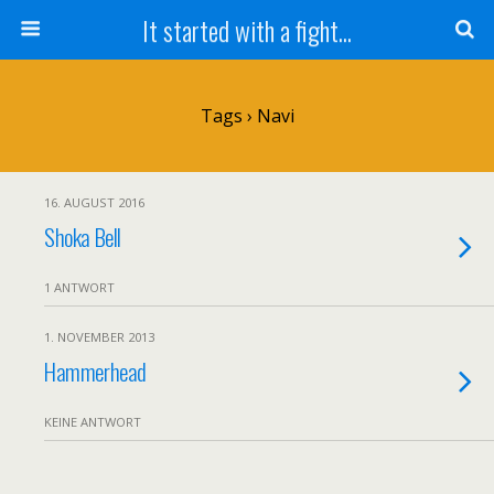
It started with a fight...
Tags › Navi
16. AUGUST 2016
Shoka Bell
1 ANTWORT
1. NOVEMBER 2013
Hammerhead
KEINE ANTWORT