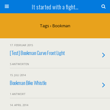
It started with a fight...
Tags › Bookman
17. FEBRUAR 2015
[Test] Bookman Curve Front Light
5 ANTWORTEN
15. JULI 2014
Bookman Bike Whistle
1 ANTWORT
14. APRIL 2014