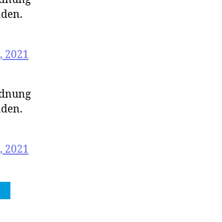
nden.
, 2021
rdnung
nden.
, 2021