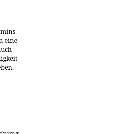
rmins
m eine
auch
igkeit
eben.
rdnung