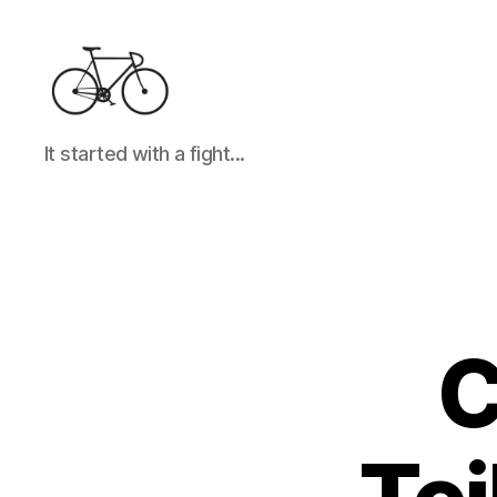
It
It started with a fight...
started
with
a
fight...
C