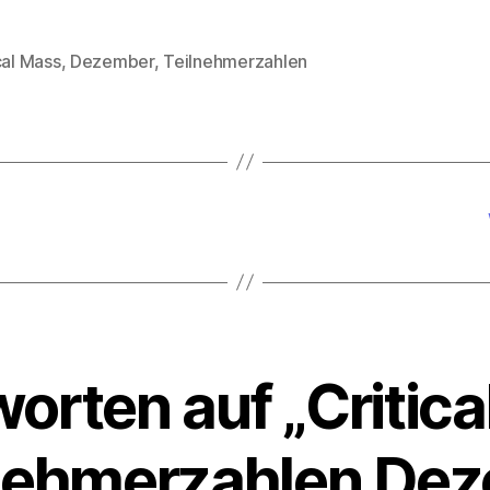
cal Mass
,
Dezember
,
Teilnehmerzahlen
rter
orten auf „Critic
lnehmerzahlen De