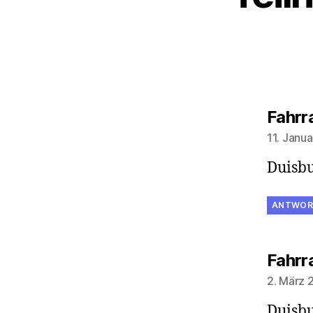
Fahrr
11. Janu
Duisbu
ANTWOR
Fahrr
2. März 
Duisbu