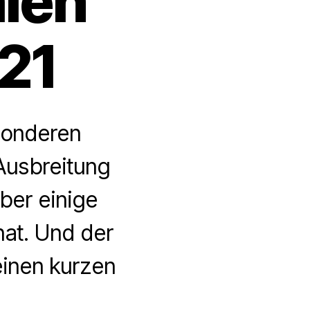
len
21
sonderen
Ausbreitung
ber einige
nat. Und der
 einen kurzen