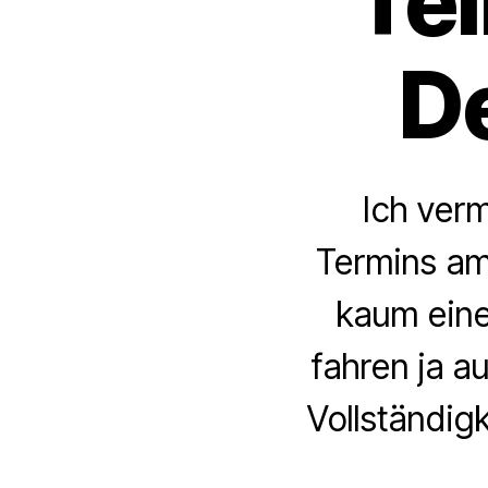
Te
D
Ich ver
Termins am
kaum eine
fahren ja a
Vollständigk