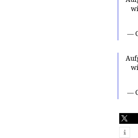
w
— C
Auf
w
— C
teilen