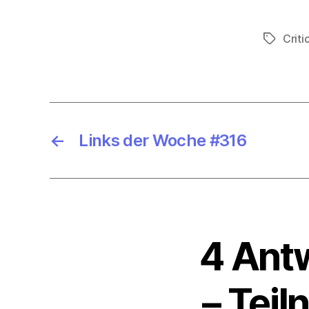
Criti
Schlagwö
←
Links der Woche #316
4 Antw
– Tei