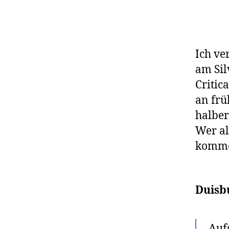
Ich ve
am Sil
Critic
an frü
halber
Wer al
komme
Duisbu
Auf