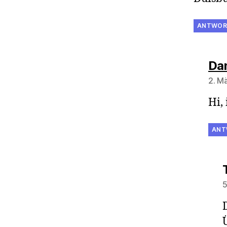
ANTWOR
Dan
2. M
Hi,
ANT
5