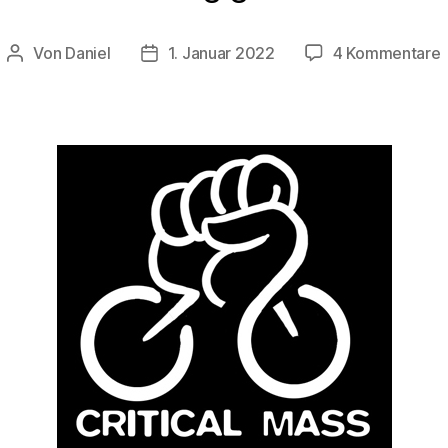
Von
Daniel
1. Januar 2022
4 Kommentare
Beitragsautor
Beitragsdatum
C
–
T