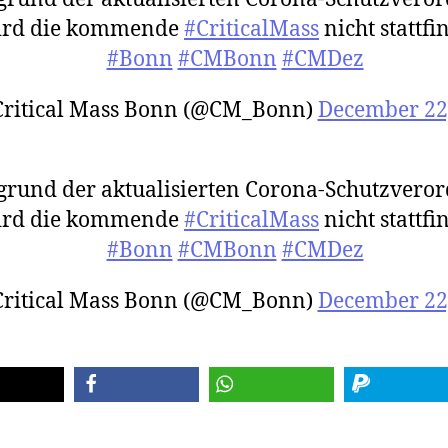
ird die kommende
#CriticalMass
nicht stattfi
#Bonn
#CMBonn
#CMDez
ritical Mass Bonn (@CM_Bonn)
December 22
grund der aktualisierten Corona-Schutzvero
ird die kommende
#CriticalMass
nicht stattfi
#Bonn
#CMBonn
#CMDez
ritical Mass Bonn (@CM_Bonn)
December 22
teilen
teilen
spenden