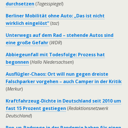
durchsetzen
(
Tagesspiegel
)
Berliner Mobilität ohne Auto: „Das ist nicht
wirklich eingelöst“
(
taz
)
Unterwegs auf dem Rad – stehende Autos sind
eine große Gefahr
(
WDR
)
Abbiegeunfall mit Todesfolge: Prozess hat
begonnen
(
Hallo Niedersachsen
)
Ausflügler-Chaos: Ort will nun gegen dreiste
Falschparker vorgehen – auch Camper in der Kritik
(
Merkur
)
Kraftfahrzeug-Dichte in Deutschland seit 2010 um
fast 15 Prozent gestiegen
(
Redaktionsnetzwerk
Deutschland
)
Pop-up-Radwege in der Pandemie haben für einen