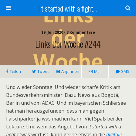
It started with a fight...
19. Juli 2020 • 3 Kommentare
Links Der Woche #244
Teilen
Tweet
Anpinnen
Mail
SMS
Und wieder Sonntag. Und wieder scharfe Kritik am
Bundesverkehrsminister. Dazu News aus Bogotá,
Berlin und vom ADAC. Und im bayerischen Schliersee
hat man herausgefunden, dass man gegen
Falschparker ja was machen kann. Viel Spaß bei der
Lektüre. Und wem das Angebot von
it started with a
fight
etwas wert ist, kann gerne etwas in die
digitale