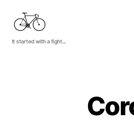
It
It started with a fight...
started
with
a
fight...
Cor