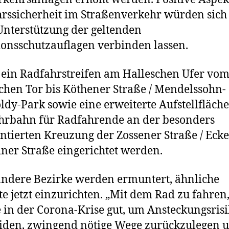
rssicherheit im Straßenverkehr würden sich 
Unterstützung der geltenden
ionsschutzauflagen verbinden lassen.
l ein Radfahrstreifen am Halleschen Ufer vo
chen Tor bis Köthener Straße / Mendelssohn-
ldy-Park sowie eine erweiterte Aufstellfläche
hrbahn für Radfahrende an der besonders
ntierten Kreuzung der Zossener Straße / Ecke
iner Straße eingerichtet werden.
ndere Bezirke werden ermuntert, ähnliche
te jetzt einzurichten. „Mit dem Rad zu fahren, 
 in der Corona-Krise gut, um Ansteckungsris
iden, zwingend nötige Wege zurückzulegen 