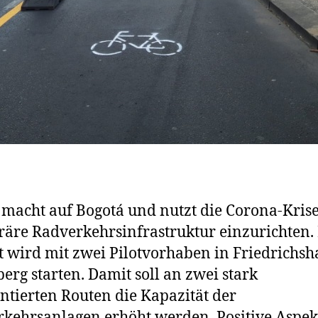
 macht auf Bogotá und nutzt die Corona-Kris
äre Radverkehrsinfrastruktur einzurichten.
t wird mit zwei Pilotvorhaben in Friedrichsh
erg starten. Damit soll an zwei stark
ntierten Routen die Kapazität der
kehrsanlagen erhöht werden. Positive Aspek