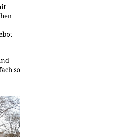
it
chen
ebot
und
fach so