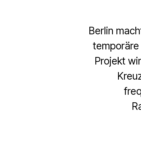
Berlin mach
temporäre 
Projekt wi
Kreuz
fre
R