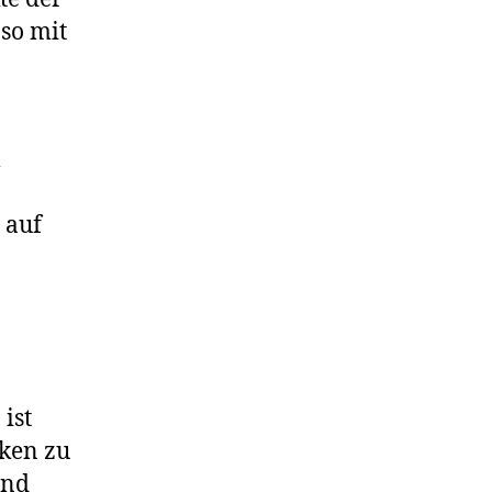
so mit
m
 auf
ist
iken zu
und