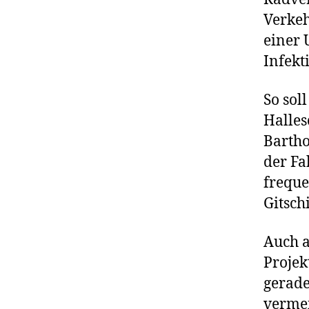
Verkeh
einer 
Infekt
So sol
Halles
Bartho
der Fa
freque
Gitsch
Auch a
Projek
gerade
verme