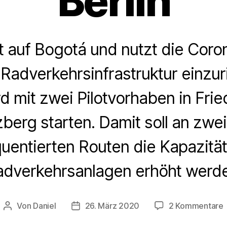
Berlin
t auf Bogotá und nutzt die Coro
Radverkehrsinfrastruktur einzur
rd mit zwei Pilotvorhaben in Frie
berg starten. Damit soll an zwei
quentierten Routen die Kapazität
adverkehrsanlagen erhöht werde
Von
Daniel
26. März 2020
2 Kommentare
Beitragsautor
Beitragsdatum