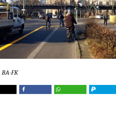
:
BA-FK
teilen
teilen
spenden