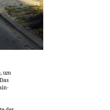
e, um
 Das
ain-
te der