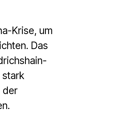
na-Krise, um
ichten. Das
drichshain-
 stark
 der
n.
zu
Corona-