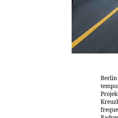
Berlin
tempor
Projek
Kreuzb
freque
Radver