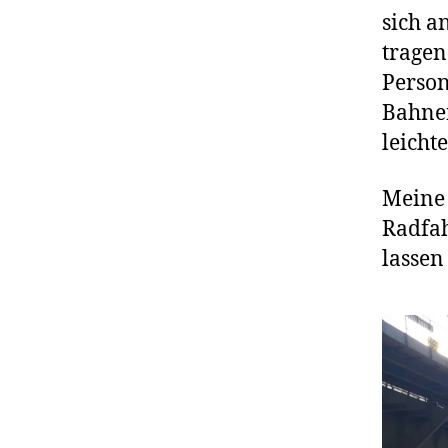
sich a
tragen
Person
Bahne
leicht
Meine 
Radfah
lassen