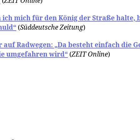
?
(
ZEIT Online
)
ich mich für den König der Straße halte, b
huld“
(
Süddeutsche Zeitung
)
 auf Radwegen: „Da besteht einfach die G
sie umgefahren wird“
(
ZEIT Online
)