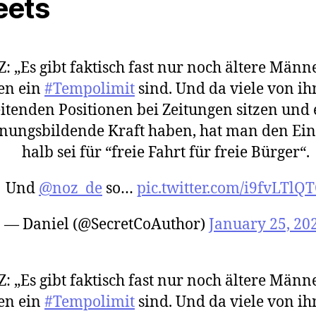
eets
: „Es gibt faktisch fast nur noch ältere Männe
en ein
#Tempolimit
sind. Und da viele von ih
eitenden Positionen bei Zeitungen sitzen und 
nungsbildende Kraft haben, hat man den Ein
halb sei für “freie Fahrt für freie Bürger“.
Und
@noz_de
so…
pic.twitter.com/i9fvLTlQ
— Daniel (@SecretCoAuthor)
January 25, 20
: „Es gibt faktisch fast nur noch ältere Männe
en ein
#Tempolimit
sind. Und da viele von ih