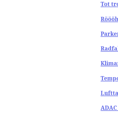
Tot tr
Rööö
Parke
Radfa
Kliman
Tempo
Luftta
ADAC 