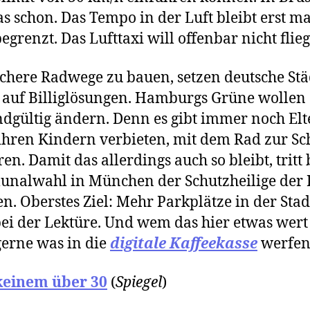
as schon. Das Tempo in der Luft bleibt erst ma
egrenzt. Das Lufttaxi will offenbar nicht flie
sichere Radwege zu bauen, setzen deutsche Stä
 auf Billiglösungen. Hamburgs Grüne wollen
dgültig ändern. Denn es gibt immer noch Elt
 ihren Kindern verbieten, mit dem Rad zur Sc
ren. Damit das allerdings auch so bleibt, tritt 
nalwahl in München der Schutzheilige der 
en. Oberstes Ziel: Mehr Parkplätze in der Stadt
ei der Lektüre. Und wem das hier etwas wert i
erne was in die
digitale Kaffeekasse
werfen
keinem über 30
(
Spiegel
)