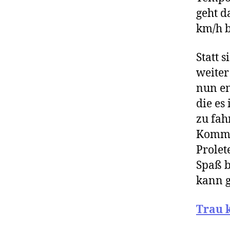
geht d
km/h b
Statt 
weiter
nun en
die es
zu fah
Kommu
Prolet
Spaß b
kann g
Trau 