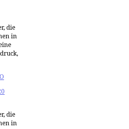
r, die
nen in
eine
druck,
TO
20
r, die
nen in