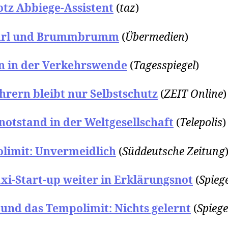
otz Abbiege-Assistent
(
taz
)
hrl und Brummbrumm
(
Übermedien
)
n in der Verkehrswende
(
Tagesspiegel
)
hrern bleibt nur Selbstschutz
(
ZEIT Online
)
otstand in der Weltgesellschaft
(
Telepolis
)
limit: Unvermeidlich
(
Süddeutsche Zeitung
xi-Start-up weiter in Erklärungsnot
(
Spieg
und das Tempolimit: Nichts gelernt
(
Spiege