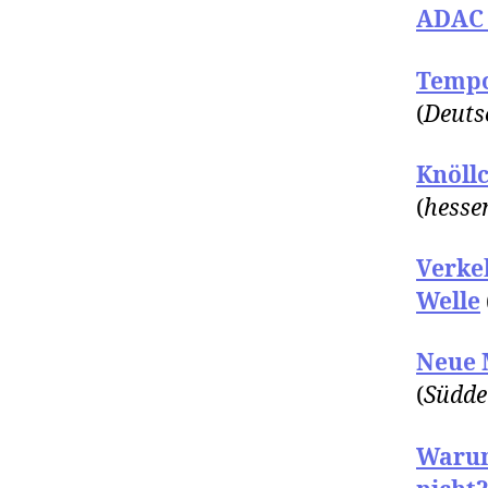
ADAC 
Tempo
(
Deuts
Knöll
(
hesse
Verke
Welle
Neue 
(
Südde
Warum