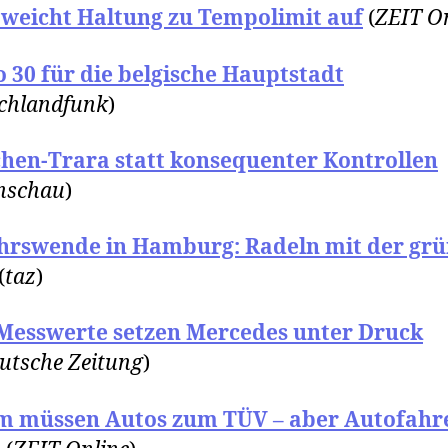
weicht Haltung zu Tempolimit auf
(
ZEIT O
 30 für die belgische Hauptstadt
chlandfunk
)
chen-Trara statt konsequenter Kontrollen
nschau
)
hrswende in Hamburg: Radeln mit der gr
(
taz
)
Messwerte setzen Mercedes unter Druck
utsche Zeitung
)
 müssen Autos zum TÜV – aber Autofahr