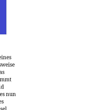
eines
sweise
as
kommt
ld
 es nun
es
sel