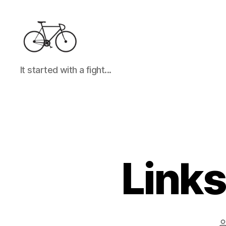
It
It started with a fight...
started
with
a
fight...
Link