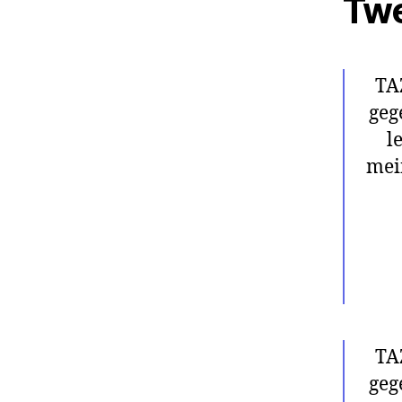
Tw
TAZ
geg
l
mei
TAZ
geg