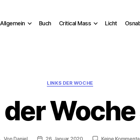
Allgemein
Buch
Critical Mass
Licht
Osna
Kategorien
LINKS DER WOCHE
s der Woche
Von
Daniel
26. Januar 2020
Keine Kommenta
Beitragsautor
Beitragsdatum