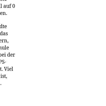
l auf 0
gen.
dte
 das
ern,
hule
bei der
PS-
. Viel
st,
.