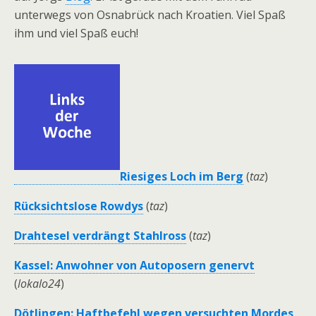
unterwegs von Osnabrück nach Kroatien. Viel Spaß
ihm und viel Spaß euch!
Riesiges Loch im Berg
(
taz
)
Rücksichtslose Rowdys
(
taz
)
Drahtesel verdrängt Stahlross
(
taz
)
Kassel: Anwohner von Autoposern genervt
(
lokalo24
)
Dötlingen: Haftbefehl wegen versuchten Mordes