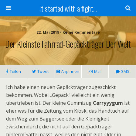
It started with a fight...
22. Mai 2019 • Keine Kommentare
Der Kleinste Fahrrad-Gepäckträger Der Welt
Teilen
Tweet
Anpinnen
Mail
SMS
Ich habe einen neuen Gepäckträger zugeschickt
bekommen. Wobei „Gepäck“ vielleicht ein wenig
übertrieben ist. Der kleine Gummizug
Carryyygum
ist
eher was für die Zeitung vom Kiosk, das Handtuch auf
dem Weg zum Baggersee oder die Kleinigkeit
zwischendurch, die nicht auf den Gepäckträger
hinterm Sattel passt, weil es den nicht gibt. Oder in