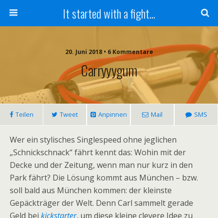
It started with a fight...
20. Juni 2018 • 6 Kommentare
Carryyygum
Teilen
Tweet
Anpinnen
Mail
SMS
Wer ein stylisches Singlespeed ohne jeglichen
„Schnickschnack“ fährt kennt das: Wohin mit der
Decke und der Zeitung, wenn man nur kurz in den
Park fährt? Die Lösung kommt aus München – bzw.
soll bald aus München kommen: der kleinste
Gepäckträger der Welt. Denn Carl sammelt gerade
Geld bei
kickstarter
, um diese kleine clevere Idee zu