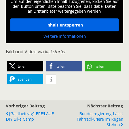
Um auf den eigentlichen Inhalt zuzugreifen, klicken Sie auf
den Button unten. Bitte beachten Sie, dass dabei Daten
an Drittanbieter weitergegeben werden.
Inhalt entsperren
Weitere Informationen
Bild und Video via
kickstarter
teilen
teilen
teilen
spenden
Vorheriger Beitrag
Nächster Beitrag
[Gastbeitrag] FRE!LAUF
Bundesregierung Lässt
DIY Bike Camp
Fahrradkuriere Im Regen
Stehen